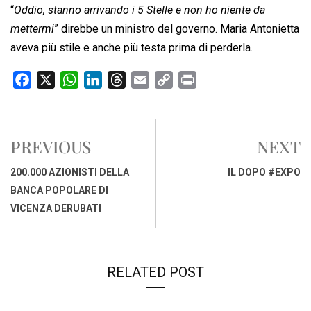
“
Oddio, stanno arrivando i 5 Stelle e non ho niente da
mettermi
” direbbe un ministro del governo. Maria Antonietta
aveva più stile e anche più testa prima di perderla.
F
X
W
L
T
E
C
P
a
h
i
h
m
o
r
c
a
n
r
a
p
i
e
t
k
e
i
y
n
PREVIOUS
NEXT
b
s
e
a
l
L
t
o
A
d
d
i
200.000 AZIONISTI DELLA
IL DOPO #EXPO
o
p
I
s
n
BANCA POPOLARE DI
k
p
n
k
VICENZA DERUBATI
RELATED POST