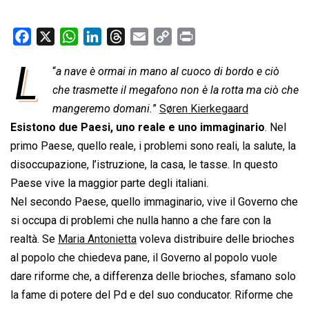
F
X
W
L
T
E
C
P
a
h
i
h
m
o
r
L
“
a nave è ormai in mano al cuoco di bordo e ciò
c
a
n
r
a
p
i
e
che trasmette il megafono non è la rotta ma ciò che
t
k
e
i
y
n
b
s
e
a
l
L
t
mangeremo domani.
”
Søren Kierkegaard
o
A
d
d
i
Esistono due Paesi, uno reale e uno immaginario
. Nel
o
p
I
s
n
primo Paese, quello reale, i problemi sono reali, la salute, la
k
p
n
k
disoccupazione, l’istruzione, la casa, le tasse. In questo
Paese vive la maggior parte degli italiani.
Nel secondo Paese, quello immaginario, vive il Governo che
si occupa di problemi che nulla hanno a che fare con la
realtà. Se
Maria Antonietta
voleva distribuire delle brioches
al popolo che chiedeva pane, il Governo al popolo vuole
dare riforme che, a differenza delle brioches, sfamano solo
la fame di potere del Pd e del suo conducator. Riforme che