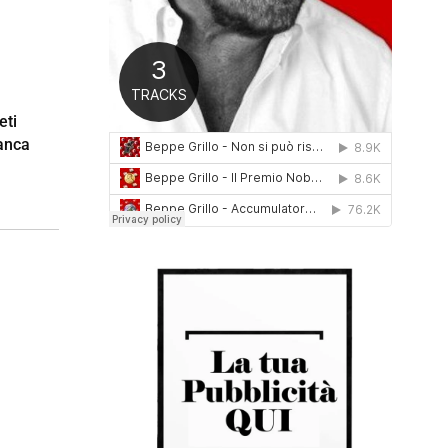
0
1
6
eti
anca