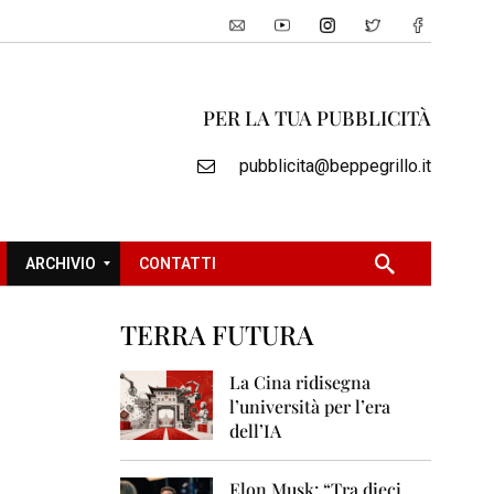
PER LA TUA PUBBLICITÀ
pubblicita@beppegrillo.it
ARCHIVIO
CONTATTI
TERRA FUTURA
2
0
La Cina ridisegna
0
l’università per l’era
5
dell’IA
2
0
Elon Musk: “Tra dieci