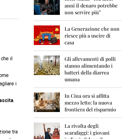
0
anni il denaro potrebbe
6
non servire più”
2
0
La Generazione che non
0
7
riesce più a uscire di
casa
2
0
0
 che il
Gli allevamenti di polli
8
stanno alimentando i
batteri della diarrea
 come
2
umana
0
gliare i
0
9
In Cina ora si affitta
nascita
.
mezzo letto: la nuova
2
frontiera del risparmio
0
1
0
La rivolta degli
zione tra
scarafaggi: i giovani
2