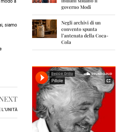
indiani sfidano il
0
o modo a
1
governo Modi
1
Negli archivi di un
2
i, siamo
0
convento spunta
1
l’antenata della Coca-
2
Cola
a
2
0
1
3
2
0
1
4
NEXT
2
E L’UNITÀ
0
1
5
2