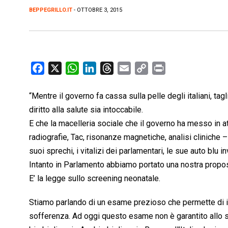
BEPPEGRILLO.IT
- OTTOBRE 3, 2015
F
X
W
L
T
E
C
P
a
h
i
h
m
o
r
c
a
n
r
a
p
i
“Mentre il governo fa cassa sulla pelle degli italiani, tag
e
t
k
e
i
y
n
diritto alla salute sia intoccabile.
b
s
e
a
l
L
t
E che la macelleria sociale che il governo ha messo in at
o
A
d
d
i
radiografie, Tac, risonanze magnetiche, analisi cliniche 
o
p
I
s
n
suoi sprechi, i vitalizi dei parlamentari, le sue auto blu 
k
p
n
k
Intanto in Parlamento abbiamo portato una nostra propos
E’ la legge sullo screening neonatale.
Stiamo parlando di un esame prezioso che permette di ind
sofferenza. Ad oggi questo esame non è garantito allo s