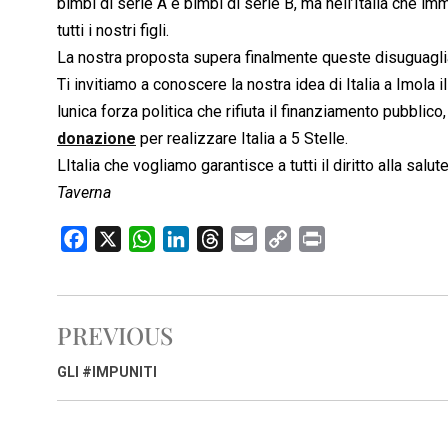
bimbi di serie A e bimbi di serie B, ma nell’Italia che 
tutti i nostri figli.
La nostra proposta supera finalmente queste disuguaglia
Ti invitiamo a conoscere la nostra idea di Italia a Imola 
lunica forza politica che rifiuta il finanziamento pubblico
donazione
per realizzare Italia a 5 Stelle.
LItalia che vogliamo garantisce a tutti il diritto alla salute
Taverna
F
X
W
L
T
E
C
P
a
h
i
h
m
o
r
c
a
n
r
a
p
i
e
t
k
e
i
y
n
PREVIOUS
b
s
e
a
l
L
t
o
A
d
d
i
GLI #IMPUNITI
o
p
I
s
n
k
p
n
k