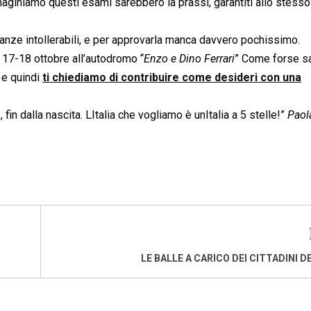
immaginiamo questi esami sarebbero la prassi, garantiti allo stess
nze intollerabili, e per approvarla manca davvero pochissimo.
il 17-18 ottobre all’autodromo “
Enzo e Dino Ferrari
” Come forse sa
, e quindi
ti chiediamo di contribuire come desideri con una
, fin dalla nascita. LItalia che vogliamo è unItalia a 5 stelle!”
Paol
LE BALLE A CARICO DEI CITTADINI D