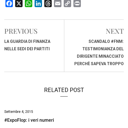
F
X
W
L
T
E
C
P
a
h
i
h
m
o
r
c
a
n
r
a
p
i
e
t
k
e
i
y
n
PREVIOUS
NEXT
b
s
e
a
l
L
t
o
A
d
d
i
LA GUARDIA DI FINANZA
SCANDALO #FNM:
o
p
I
s
n
NELLE SEDI DEI PARTITI
TESTIMONIANZA DEL
k
p
n
k
DIRIGENTE MINACCIATO
PERCHÈ SAPEVA TROPPO
RELATED POST
Settembre 4, 2015
#ExpoFlop: i veri numeri