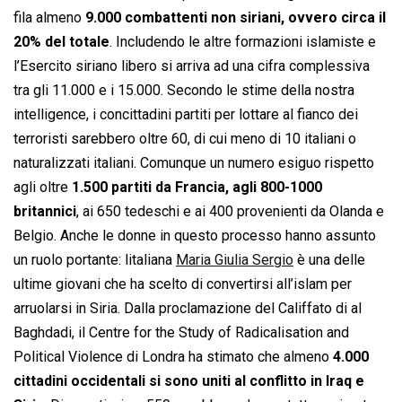
fila almeno
9.000 combattenti non siriani, ovvero circa il
20% del totale
. Includendo le altre formazioni islamiste e
l’Esercito siriano libero si arriva ad una cifra complessiva
tra gli 11.000 e i 15.000. Secondo le stime della nostra
intelligence, i concittadini partiti per lottare al fianco dei
terroristi sarebbero oltre 60, di cui meno di 10 italiani o
naturalizzati italiani. Comunque un numero esiguo rispetto
agli oltre
1.500 partiti da Francia, agli 800-1000
britannici
, ai 650 tedeschi e ai 400 provenienti da Olanda e
Belgio. Anche le donne in questo processo hanno assunto
un ruolo portante: litaliana
Maria Giulia Sergio
è una delle
ultime giovani che ha scelto di convertirsi all’islam per
arruolarsi in Siria. Dalla proclamazione del Califfato di al
Baghdadi, il Centre for the Study of Radicalisation and
Political Violence di Londra ha stimato che almeno
4.000
cittadini occidentali si sono uniti al conflitto in Iraq e