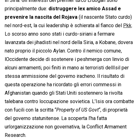
in Siria. Gli interessi del premier turco Erdogan sono
principalmente due:
distruggere lex amico Assad e
prevenire la nascita del Rojava
(il nascente Stato curdo)
nel nord-est, la cui leadership è schierata al fianco del
Pkk
.
Lo scorso anno sono stati i curdo-siriani a fermare
lavanzata dei jihadisti nel nord della Siria, a Kobane, dovera
nato proprio il piccolo Aylan. Contro il nemico comune,
lOccidente decide di sostenere i peshmerga con linvio di
alcuni armamenti, poi finiti in mano ai terroristi dellIsil per
stessa ammissione del governo iracheno. Il risultato di
questa operazione ha ricordato gli errori commessi in
Afghanistan quando gli Stati Uniti sostennero la rivolta
talebana contro loccupazione sovietica. L’Isis ora combatte
con fucili con la scritta “
Property of US Govt
“, di proprietà
del governo statunitense. La scoperta l’ha fatta
un’organizzazione non governativa, la Conflict Armament
Research.