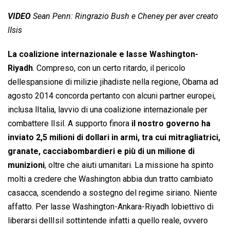
VIDEO
Sean Penn: Ringrazio Bush e Cheney per aver creato
lIsis
La coalizione internazionale e lasse Washington-
Riyadh
. Compreso, con un certo ritardo, il pericolo
dellespansione di milizie jihadiste nella regione, Obama ad
agosto 2014 concorda pertanto con alcuni partner europei,
inclusa lItalia, lavvio di una coalizione internazionale per
combattere lIsil. A supporto finora
il nostro governo ha
inviato 2,5 milioni di dollari in armi, tra cui mitragliatrici,
granate, cacciabombardieri e più di un milione di
munizioni
, oltre che aiuti umanitari. La missione ha spinto
molti a credere che Washington abbia dun tratto cambiato
casacca, scendendo a sostegno del regime siriano. Niente
affatto. Per lasse Washington-Ankara-Riyadh lobiettivo di
liberarsi dellIsil sottintende infatti a quello reale, ovvero