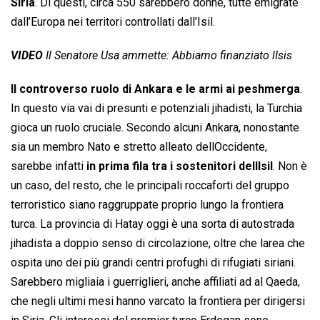
Siria
. Di questi, circa 550 sarebbero donne, tutte emigrate
dall’Europa nei territori controllati dall’Isil.
VIDEO
Il Senatore Usa ammette: Abbiamo finanziato lIsis
Il controverso ruolo di Ankara e le armi ai peshmerga
.
In questo via vai di presunti e potenziali jihadisti, la Turchia
gioca un ruolo cruciale. Secondo alcuni Ankara, nonostante
sia un membro Nato e stretto alleato dellOccidente,
sarebbe infatti
in prima fila tra i sostenitori dellIsil
. Non è
un caso, del resto, che le principali roccaforti del gruppo
terroristico siano raggruppate proprio lungo la frontiera
turca. La provincia di Hatay oggi è una sorta di autostrada
jihadista a doppio senso di circolazione, oltre che larea che
ospita uno dei più grandi centri profughi di rifugiati siriani.
Sarebbero migliaia i guerriglieri, anche affiliati ad al Qaeda,
che negli ultimi mesi hanno varcato la frontiera per dirigersi