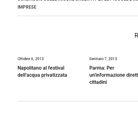
o
p
I
s
n
IMPRESE
k
p
n
k
R
Ottobre 6, 2013
Gennaio 7, 2013
Napolitano al festival
Parma: Per
dell’acqua privatizzata
un’informazione dirett
cittadini