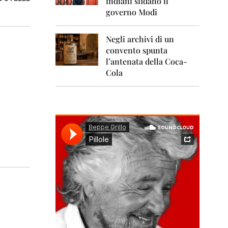
indiani sfidano il
0
1
governo Modi
1
Negli archivi di un
2
0
convento spunta
1
l’antenata della Coca-
2
Cola
2
0
1
3
2
0
1
4
2
0
1
5
2