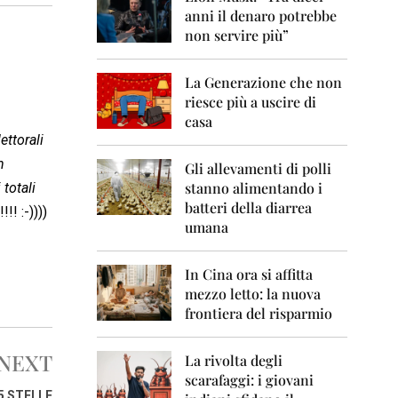
0
anni il denaro potrebbe
6
non servire più”
2
0
La Generazione che non
0
7
riesce più a uscire di
casa
2
ettorali
0
n
0
Gli allevamenti di polli
8
stanno alimentando i
totali
batteri della diarrea
!!!!! :-))))
2
umana
0
0
9
In Cina ora si affitta
mezzo letto: la nuova
2
frontiera del risparmio
0
1
0
NEXT
La rivolta degli
scarafaggi: i giovani
2
5 STELLE