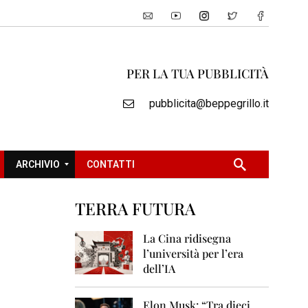
PER LA TUA PUBBLICITÀ
pubblicita@beppegrillo.it
ARCHIVIO
CONTATTI
TERRA FUTURA
2
0
La Cina ridisegna
0
l’università per l’era
5
dell’IA
2
0
Elon Musk: “Tra dieci