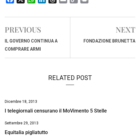
a
h
i
h
m
o
r
c
a
n
r
a
p
i
e
t
k
e
i
y
n
PREVIOUS
NEXT
b
s
e
a
l
L
t
o
A
d
d
i
IL GOVERNO CONTINUA A
FONDAZIONE BRUNETTA
o
p
I
s
n
COMPRARE ARMI
k
p
n
k
RELATED POST
Dicembre 18, 2013
I telegiornali censurano il MoVimento 5 Stelle
Settembre 29, 2013
Equitalia pigliatutto