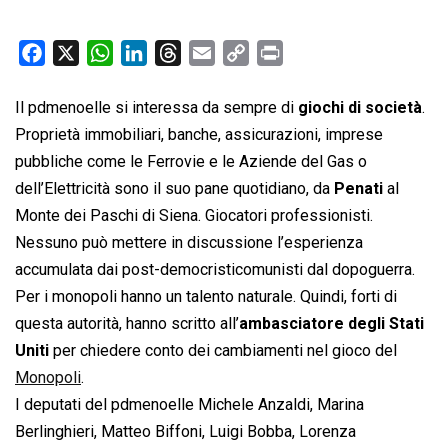
F
X
W
L
T
E
C
P
a
h
i
h
m
o
r
c
a
n
r
a
p
i
Il pdmenoelle si interessa da sempre di
giochi di società
.
e
t
k
e
i
y
n
Proprietà immobiliari, banche, assicurazioni, imprese
b
s
e
a
l
L
t
pubbliche come le Ferrovie e le Aziende del Gas o
o
A
d
d
i
dell’Elettricità sono il suo pane quotidiano, da
Penati
al
o
p
I
s
n
Monte dei Paschi di Siena. Giocatori professionisti.
k
p
n
k
Nessuno può mettere in discussione l’esperienza
accumulata dai post-democristicomunisti dal dopoguerra.
Per i monopoli hanno un talento naturale. Quindi, forti di
questa autorità, hanno scritto all’
ambasciatore degli Stati
Uniti
per chiedere conto dei cambiamenti nel gioco del
Monopoli
.
I deputati del pdmenoelle Michele Anzaldi, Marina
Berlinghieri, Matteo Biffoni, Luigi Bobba, Lorenza