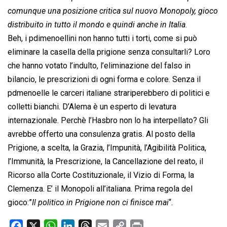
comunque una posizione critica sul nuovo Monopoly, gioco
distribuito in tutto il mondo e quindi anche in Italia
.
Beh, i pdimenoellini non hanno tutti i torti, come si può
eliminare la casella della prigione senza consultarli? Loro
che hanno votato l’indulto, l’eliminazione del falso in
bilancio, le prescrizioni di ogni forma e colore. Senza il
pdmenoelle le carceri italiane strariperebbero di politici e
colletti bianchi. D’Alema è un esperto di levatura
internazionale. Perchè l’Hasbro non lo ha interpellato? Gli
avrebbe offerto una consulenza gratis. Al posto della
Prigione, a scelta, la Grazia, l’Impunità, l’Agibilità Politica,
l’Immunità, la Prescrizione, la Cancellazione del reato, il
Ricorso alla Corte Costituzionale, il Vizio di Forma, la
Clemenza. E’ il Monopoli all’italiana. Prima regola del
gioco:”
Il politico in Prigione non ci finisce mai
“.
F
X
W
L
T
E
C
P