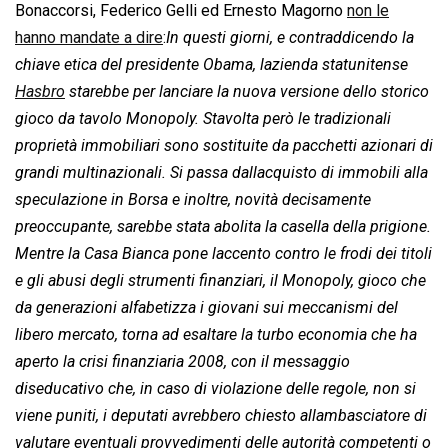
Bonaccorsi, Federico Gelli ed Ernesto Magorno
non le
hanno mandate a dire
:
In questi giorni, e contraddicendo la
chiave etica del presidente Obama, lazienda statunitense
Hasbro
starebbe per lanciare la nuova versione dello storico
gioco da tavolo Monopoly. Stavolta però le tradizionali
proprietà immobiliari sono sostituite da pacchetti azionari di
grandi multinazionali. Si passa dallacquisto di immobili alla
speculazione in Borsa e inoltre, novità decisamente
preoccupante, sarebbe stata abolita la casella della prigione.
Mentre la Casa Bianca pone laccento contro le frodi dei titoli
e gli abusi degli strumenti finanziari, il Monopoly, gioco che
da generazioni alfabetizza i giovani sui meccanismi del
libero mercato, torna ad esaltare la turbo economia che ha
aperto la crisi finanziaria 2008, con il messaggio
diseducativo che, in caso di violazione delle regole, non si
viene puniti, i deputati avrebbero chiesto allambasciatore di
valutare eventuali provvedimenti delle autorità competenti o