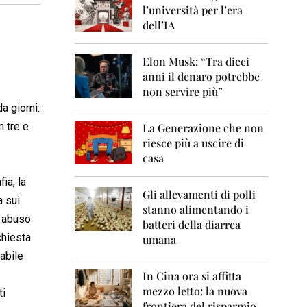
0
l’università per l’era
6
dell’IA
2
0
Elon Musk: “Tra dieci
0
anni il denaro potrebbe
7
non servire più”
2
a giorni:
0
 tre e
La Generazione che non
0
8
riesce più a uscire di
casa
2
0
ia, la
0
Gli allevamenti di polli
a sui
9
stanno alimentando i
r abuso
batteri della diarrea
2
chiesta
umana
0
abile
1
0
In Cina ora si affitta
mezzo letto: la nuova
ti
2
frontiera del risparmio