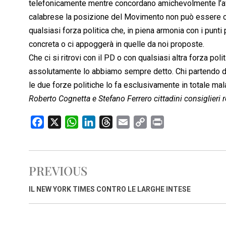
telefonicamente mentre concordano amichevolmente l’affi
calabrese la posizione del Movimento non può essere ch
qualsiasi forza politica che, in piena armonia con i punti
concreta o ci appoggerà in quelle da noi proposte.
Che ci si ritrovi con il PD o con qualsiasi altra forza p
assolutamente lo abbiamo sempre detto. Chi partendo da 
le due forze politiche lo fa esclusivamente in totale mal
Roberto Cognetta e Stefano Ferrero cittadini consiglieri r
F
X
W
L
T
E
C
P
a
h
i
h
m
o
r
c
a
n
r
a
p
i
e
t
k
e
i
y
n
PREVIOUS
b
s
e
a
l
L
t
o
A
d
d
i
IL NEW YORK TIMES CONTRO LE LARGHE INTESE
o
p
I
s
n
k
p
n
k