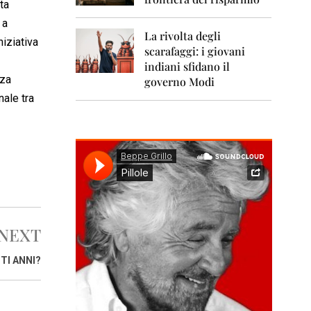
0
ta
1
 a
1
La rivolta degli
niziativa
scarafaggi: i giovani
2
0
indiani sfidano il
1
zza
governo Modi
2
nale tra
2
0
1
3
2
0
1
4
NEXT
2
0
TI ANNI?
1
5
2