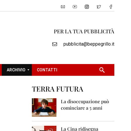
PER LA TUA PUBBLICITÀ
pubblicita@beppegrillo.it
ARCHIVIO
CONTATTI
TERRA FUTURA
2
0
La disoccupazione può
0
cominciare a 5 anni
5
2
0
La Cina ridisegna