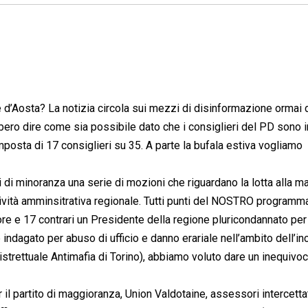
d’Aosta? La notizia circola sui mezzi di disinformazione ormai d
ro dire come sia possibile dato che i consiglieri del PD sono in
mposta di 17 consiglieri su 35. A parte la bufala estiva vogliamo
 di minoranza una serie di mozioni che riguardano la lotta alla maf
attività amminsitrativa regionale. Tutti punti del NOSTRO programm
vore e 17 contrari un Presidente della regione pluricondannato pe
 indagato per abuso di ufficio e danno erariale nell’ambito dell’in
istrettuale Antimafia di Torino), abbiamo voluto dare un inequivoc
 il partito di maggioranza, Union Valdotaine, assessori intercetta