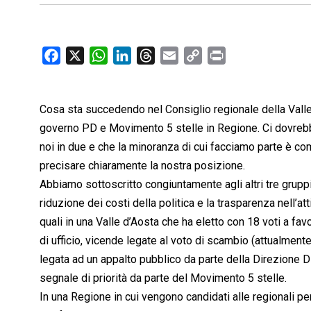
F
X
W
L
T
E
C
P
a
h
i
h
m
o
r
c
a
n
r
a
p
i
Cosa sta succedendo nel Consiglio regionale della Valle 
e
t
k
e
i
y
n
b
s
e
a
l
L
t
governo PD e Movimento 5 stelle in Regione. Ci dovrebbe
o
A
d
d
i
noi in due e che la minoranza di cui facciamo parte è co
o
p
I
s
n
precisare chiaramente la nostra posizione.
k
p
n
k
Abbiamo sottoscritto congiuntamente agli altri tre gruppi
riduzione dei costi della politica e la trasparenza nell’
quali in una Valle d’Aosta che ha eletto con 18 voti a fa
di ufficio, vicende legate al voto di scambio (attualmente
legata ad un appalto pubblico da parte della Direzione D
segnale di priorità da parte del Movimento 5 stelle.
In una Regione in cui vengono candidati alle regionali per