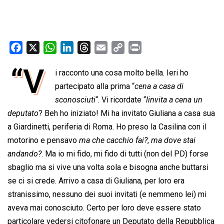
F
X
W
L
T
E
C
P
a
h
i
h
m
o
r
“V
i racconto una cosa molto bella. Ieri ho
c
a
n
r
a
p
i
e
partecipato alla prima “
t
k
e
i
y
cena a casa di
n
b
s
e
a
l
L
t
sconosciuti
“. Vi ricordate “
linvita a cena un
o
A
d
d
i
deputato
? Beh ho iniziato! Mi ha invitato Giuliana a casa sua
o
p
I
s
n
a Giardinetti, periferia di Roma. Ho preso la Casilina con il
k
p
n
k
motorino e pensavo 
ma che cacchio fai?
, 
ma dove stai
andando?
. Ma io mi fido, mi fido di tutti (non del PD) forse
sbaglio ma si vive una volta sola e bisogna anche buttarsi
se ci si crede. Arrivo a casa di Giuliana, per loro era
stranissimo, nessuno dei suoi invitati (e nemmeno lei) mi
aveva mai conosciuto. Certo per loro deve essere stato
particolare vedersi citofonare un Deputato della Repubblica