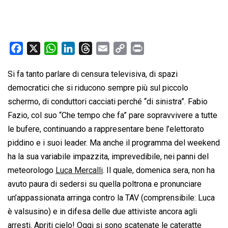
F
X
W
L
T
E
C
P
a
h
i
h
m
o
r
Si fa tanto parlare di censura televisiva, di spazi
c
a
n
r
a
p
i
democratici che si riducono sempre più sul piccolo
e
t
k
e
i
y
n
b
s
e
a
l
L
t
schermo, di conduttori cacciati perché “di sinistra”. Fabio
o
A
d
d
i
Fazio, col suo “Che tempo che fa” pare sopravvivere a tutte
o
p
I
s
n
le bufere, continuando a rappresentare bene l’elettorato
k
p
n
k
piddino e i suoi leader. Ma anche il programma del weekend
ha la sua variabile impazzita, imprevedibile, nei panni del
meteorologo
Luca Mercalli
. Il quale, domenica sera, non ha
avuto paura di sedersi su quella poltrona e pronunciare
un’appassionata arringa contro la TAV (comprensibile: Luca
è valsusino) e in difesa delle due attiviste ancora agli
arresti. Apriti cielo! Oggi si sono scatenate le cateratte