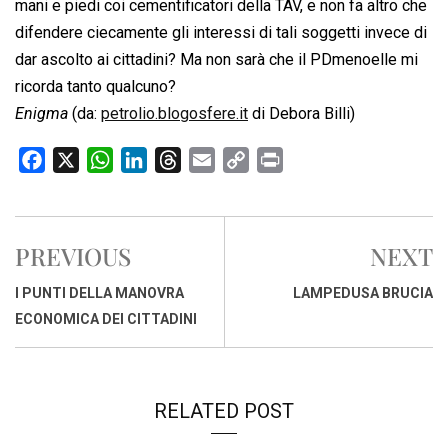
mani e piedi coi cementificatori della TAV, e non fa altro che
difendere ciecamente gli interessi di tali soggetti invece di
dar ascolto ai cittadini? Ma non sarà che il PDmenoelle mi
ricorda tanto qualcuno?
Enigma
(da:
petrolio.blogosfere.it
di Debora Billi)
F
X
W
L
T
E
C
P
a
h
i
h
m
o
r
c
a
n
r
a
p
i
e
t
k
e
i
y
n
PREVIOUS
NEXT
b
s
e
a
l
L
t
o
A
d
d
i
I PUNTI DELLA MANOVRA
LAMPEDUSA BRUCIA
o
p
I
s
n
ECONOMICA DEI CITTADINI
k
p
n
k
RELATED POST