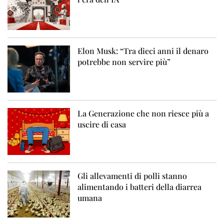
Elon Musk: “Tra dieci anni il denaro
potrebbe non servire più”
La Generazione che non riesce più a
uscire di casa
Gli allevamenti di polli stanno
alimentando i batteri della diarrea
umana