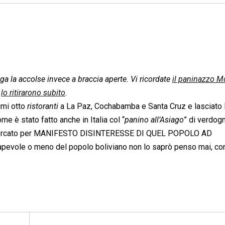
ega la accolse invece a braccia aperte. Vi ricordate
il paninazzo Mc
e
lo ritirarono subito
.
i otto 
ristoranti
 a La Paz, Cochabamba e Santa Cruz e lasciato 
ome è stato fatto anche in Italia col “
panino all’Asiago
” di verdog
l mercato per MANIFESTO DISINTERESSE DI QUEL POPOLO AD
evole o meno del popolo boliviano non lo saprò penso mai, c