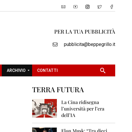
PER LA TUA PUBBLICITÀ
pubblicita@beppegrillo.it
ARCHIVIO
CONTATTI
TERRA FUTURA
2
0
La Cina ridisegna
0
l’università per l’era
5
dell’IA
2
0
Elon Musk: “Tra dieci