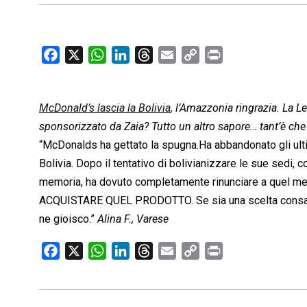
F
X
W
L
T
E
C
P
a
h
i
h
m
o
r
c
a
n
r
a
p
i
McDonald’s lascia la Bolivia
e
t
k
e
, l’Amazzonia ringrazia. La L
i
y
n
b
s
e
a
l
L
t
sponsorizzato da Zaia? Tutto un altro sapore… tant’è ch
o
A
d
d
i
“McDonalds ha gettato la spugna.Ha abbandonato gli ultim
o
p
I
s
n
Bolivia. Dopo il tentativo di bolivianizzare le sue sedi, c
k
p
n
k
memoria, ha dovuto completamente rinunciare a que
ACQUISTARE QUEL PRODOTTO. Se sia una scelta consap
ne gioisco.”
Alina F., Varese
F
X
W
L
T
E
C
P
a
h
i
h
m
o
r
c
a
n
r
a
p
i
e
t
k
e
i
y
n