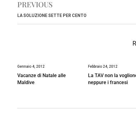
PREVIOUS
b
s
e
a
l
L
t
o
A
d
d
i
LA SOLUZIONE SETTE PER CENTO
o
p
I
s
n
k
p
n
k
R
Gennaio 4, 2012
Febbraio 24, 2012
Vacanze di Natale alle
La TAV non la voglion
Maldive
neppure i francesi