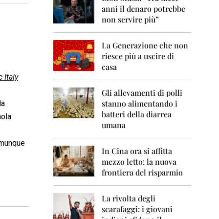
0
anni il denaro potrebbe
6
non servire più”
2
0
La Generazione che non
0
7
riesce più a uscire di
casa
2
 Italy
0
0
Gli allevamenti di polli
8
stanno alimentando i
la
batteri della diarrea
nola
2
umana
0
0
omunque
9
In Cina ora si affitta
mezzo letto: la nuova
2
frontiera del risparmio
0
1
0
La rivolta degli
scarafaggi: i giovani
2