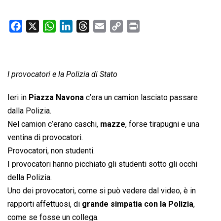
F
X
W
L
T
E
C
P
a
h
i
h
m
o
r
c
a
n
r
a
p
i
e
t
k
e
i
y
n
I provocatori e la Polizia di Stato
b
s
e
a
l
L
t
o
A
d
d
i
Ieri in
Piazza Navona
c’era un camion lasciato passare
o
p
I
s
n
dalla Polizia.
k
p
n
k
Nel camion c’erano caschi,
mazze
, forse tirapugni e una
ventina di provocatori.
Provocatori, non studenti.
I provocatori hanno picchiato gli studenti sotto gli occhi
della Polizia.
Uno dei provocatori, come si può vedere dal video, è in
rapporti affettuosi, di
grande simpatia con la Polizia
,
come se fosse un collega.