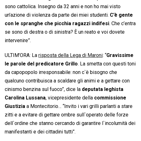
sono cattolica. Insegno da 32 anni e non ho mai visto
un’azione di violenza da parte dei miei studenti.
C’è gente
con le spranghe che picchia ragazzi indifesi
. Che c’entra
se sono di destra o di sinistra? È un reato e voi dovete
intervenire”.
ULTIM’ORA: La
risposta della Lega di Maroni
: “
Gravissime
le parole del predicatore Grillo
. La smetta con questi toni
da capopopolo irresponsabile: non c`è bisogno che
qualcuno contribuisca a scaldare gli animi e a gettare con
cinismo benzina sul fuoco”, dice la
deputata leghista
Carolina Lussana
, vicepresidente della
commissione
Giustizia
a Montecitorio… “Invito i vari grilli parlanti a stare
zitti e a evitare di gettare ombre sull`operato delle forze
dell`ordine che stanno cercando di garantire l`incolumità dei
manifestanti e dei cittadini tutti”.