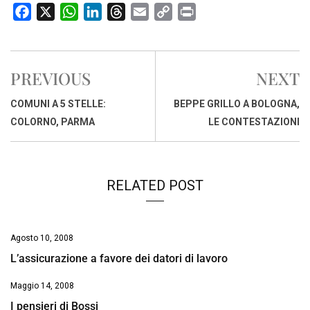
F
X
W
L
T
E
C
P
a
h
i
h
m
o
r
c
a
n
r
a
p
i
e
t
k
e
i
y
n
PREVIOUS
NEXT
b
s
e
a
l
L
t
o
A
d
d
i
COMUNI A 5 STELLE:
BEPPE GRILLO A BOLOGNA,
o
p
I
s
n
COLORNO, PARMA
LE CONTESTAZIONI
k
p
n
k
RELATED POST
Agosto 10, 2008
L’assicurazione a favore dei datori di lavoro
Maggio 14, 2008
I pensieri di Bossi