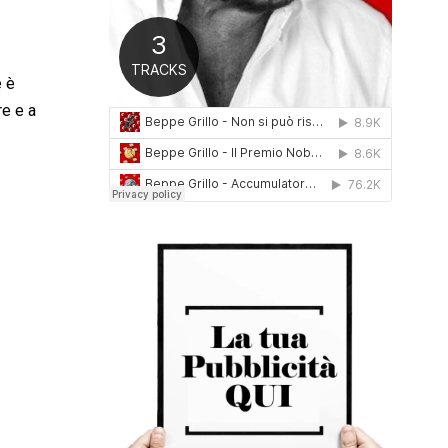
0
1
6
e è
re e a