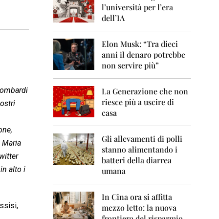
0
l’università per l’era
6
dell’IA
2
0
Elon Musk: “Tra dieci
0
anni il denaro potrebbe
7
non servire più”
2
0
 Lombardi
La Generazione che non
0
8
riesce più a uscire di
ostri
casa
2
0
one,
0
Gli allevamenti di polli
a Maria
9
stanno alimentando i
itter
batteri della diarrea
2
in alto i
umana
0
1
0
In Cina ora si affitta
ssisi,
mezzo letto: la nuova
2
frontiera del risparmio