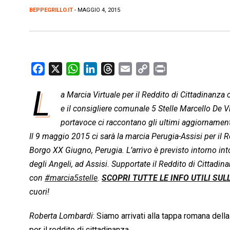
BEPPEGRILLO.IT
- MAGGIO 4, 2015
F
X
W
L
T
E
C
P
a
h
i
h
m
o
r
L
a Marcia Virtuale per il Reddito di Cittadinanz
c
a
n
r
a
p
i
e
e il consigliere comunale 5 Stelle Marcello De V
t
k
e
i
y
n
b
s
e
a
l
L
t
portavoce ci raccontano gli ultimi aggiornament
o
A
d
d
i
Il 9 maggio 2015 ci sarà la marcia Perugia-Assisi per il Re
o
p
I
s
n
Borgo XX Giugno, Perugia. L’arrivo è previsto intorno into
k
p
n
k
degli Angeli, ad Assisi. Supportate il Reddito di Cittadi
con
#marcia5stelle
.
SCOPRI TUTTE LE INFO UTILI SUL
cuori!
Roberta Lombardi
: Siamo arrivati alla tappa romana della
per il reddito di cittadinanza