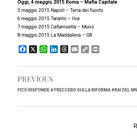
Oggi, 4 maggio 2015 Roma – Mafia Capitale
5 maggio 2015 Napoli – Terra dei fuochi
6 maggio 2015 Taranto – Ilva
7 maggio 2015 Caltanisetta – Muos
8 maggio 2015 La Maddalena – G8
F
X
W
L
T
E
C
P
a
h
i
h
m
o
r
c
a
n
r
a
p
i
e
t
k
e
i
y
n
PREVIOUS
b
s
e
a
l
L
t
o
A
d
d
i
FICO RISPONDE A FRECCERO SULLA RIFORMA #RAI DEL M
o
p
I
s
n
k
p
n
k
R