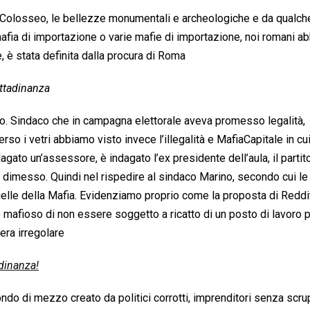
 Colosseo, le bellezze monumentali e archeologiche e da qualc
fia di importazione o varie mafie di importazione, noi romani a
e, è stata definita dalla procura di Roma
ttadinanza
o. Sindaco che in campagna elettorale aveva promesso legalità,
o i vetri abbiamo visto invece l’illegalità e MafiaCapitale in cui 
gato un’assessore, è indagato l’ex presidente dell’aula, il partit
è dimesso. Quindi nel rispedire al sindaco Marino, secondo cui le
uelle della Mafia. Evidenziamo proprio come la proposta di Reddi
co mafioso di non essere soggetto a ricatto di un posto di lavoro 
era irregolare
dinanza!
ndo di mezzo creato da politici corrotti, imprenditori senza scrup