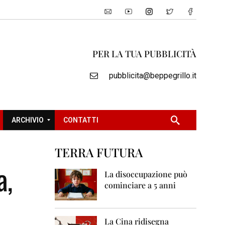
PER LA TUA PUBBLICITÀ
pubblicita@beppegrillo.it
ARCHIVIO
CONTATTI
TERRA FUTURA
2
a,
0
La disoccupazione può
0
cominciare a 5 anni
5
2
0
La Cina ridisegna