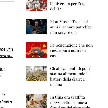
0
l’università per l’era
6
dell’IA
2
0
Elon Musk: “Tra dieci
0
anni il denaro potrebbe
7
non servire più”
2
0
La Generazione che non
0
bbe utile
8
riesce più a uscire di
casa
invii una
2
0
0
Gli allevamenti di polli
ggio
9
stanno alimentando i
a
batteri della diarrea
2
umana
0
1
0
 le
In Cina ora si affitta
e Yara e
mezzo letto: la nuova
2
frontiera del risparmio
go