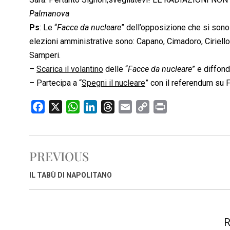
Palmanova
Ps
: Le “
Facce da nucleare
” dell’opposizione che si son
elezioni amministrative sono: Capano, Cimadoro, Ciriello
Samperi.
–
Scarica il volantino
delle “
Facce da nucleare
” e diffond
– Partecipa a “
Spegni il nucleare
” con il referendum su 
F
X
W
L
T
E
C
P
a
h
i
h
m
o
r
c
a
n
r
a
p
i
e
t
k
e
i
y
n
PREVIOUS
b
s
e
a
l
L
t
o
A
d
d
i
IL TABÙ DI NAPOLITANO
o
p
I
s
n
k
p
n
k
R