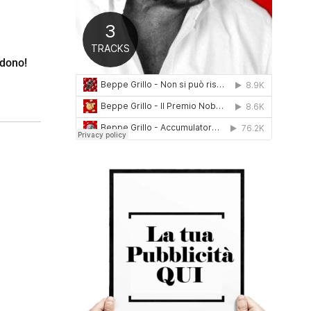
0
1
6
idono!