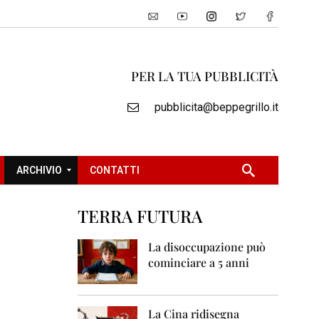
PER LA TUA PUBBLICITÀ
pubblicita@beppegrillo.it
ARCHIVIO
CONTATTI
TERRA FUTURA
2
0
La disoccupazione può
0
cominciare a 5 anni
5
2
0
La Cina ridisegna