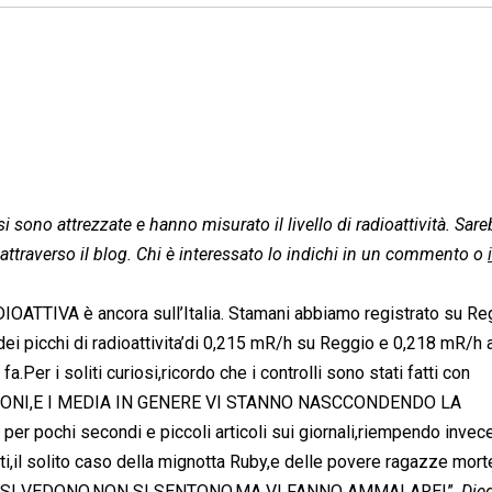
 sono attrezzate e hanno misurato il livello di radioattività. Sare
ati attraverso il blog. Chi è interessato lo indichi in un commento o
OATTIVA è ancora sull’Italia. Stamani abbiamo registrato su Re
i picchi di radioattivita’di 0,215 mR/h su Reggio e 0,218 mR/h 
.Per i soliti curiosi,ricordo che i controlli sono stati fatti con
VISIONI,E I MEDIA IN GENERE VI STANNO NASCCONDENDO LA
 pochi secondi e piccoli articoli sui giornali,riempendo invece
ati,il solito caso della mignotta Ruby,e delle povere ragazze mort
 NON SI VEDONO,NON SI SENTONO,MA VI FANNO AMMALARE!”.
Die