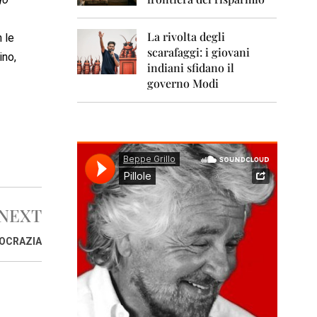
0
1
1
La rivolta degli
 le
scarafaggi: i giovani
2
ino,
0
indiani sfidano il
1
governo Modi
2
2
0
1
3
2
0
NEXT
1
4
MOCRAZIA
2
0
1
5
2