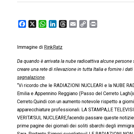
F
X
W
L
T
E
C
P
a
h
i
h
m
o
r
c
a
n
r
a
p
i
Immagine di
e
RinkRatz
t
k
e
i
y
n
b
s
e
a
l
L
t
Da quando è arrivata la nube radioattiva alcune persone si
o
A
d
d
i
creare una rete di rilevazione in tutta Italia e fornire i d
o
p
I
s
n
segnalazione
.
k
p
n
k
“Vi ricordo che le RADIAZIONI NUCLEARI e la NUBE RADI
Emilia e Appennino Reggiano (Passo del Cerreto Laghi)de
Cerreto.Quindi con un aumento notevole rispetto a giorni fa
apparecchiature professionali. LA STAMPA,LE TELE
VERITA’SUL NUCLEARE,facendo passare queste notizie per
prime pagine dei giornali dei soliti sbarchi degli immigr
Sara. Pertanto Signori,svegliatevi! LE RADIAZIONI