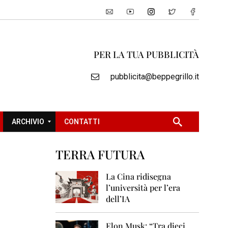
PER LA TUA PUBBLICITÀ
pubblicita@beppegrillo.it
ARCHIVIO
CONTATTI
TERRA FUTURA
2
0
La Cina ridisegna
0
l’università per l’era
5
dell’IA
2
0
Elon Musk: “Tra dieci