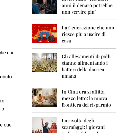
0
anni il denaro potrebbe
6
non servire più”
2
0
La Generazione che non
0
7
riesce più a uscire di
casa
2
0
 che non
0
Gli allevamenti di polli
8
stanno alimentando i
batteri della diarrea
2
umana
ributo
0
0
9
In Cina ora si affitta
mezzo letto: la nuova
2
tro
frontiera del risparmio
0
 o
1
0
La rivolta degli
re due
scarafaggi: i giovani
2