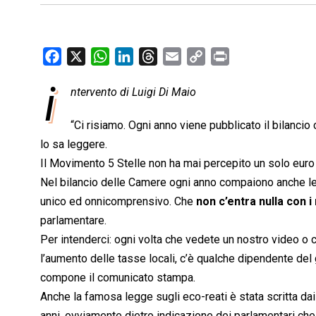
F
X
W
L
T
E
C
P
a
h
i
h
m
o
r
i
ntervento di Luigi Di Maio
c
a
n
r
a
p
i
e
t
k
e
i
y
n
“Ci risiamo. Ogni anno viene pubblicato il bilanci
b
s
e
a
l
L
t
lo sa leggere.
o
A
d
d
i
Il Movimento 5 Stelle non ha mai percepito un solo euro di
o
p
I
s
n
Nel bilancio delle Camere ogni anno compaiono anche le
k
p
n
k
unico ed onnicomprensivo. Che
non c’entra nulla con i
parlamentare.
Per intenderci: ogni volta che vedete un nostro video o
l’aumento delle tasse locali, c’è qualche dipendente de
compone il comunicato stampa.
Anche la famosa legge sugli eco-reati è stata scritta dai 
anni, ovviamente dietro indicazione dei parlamentari che 