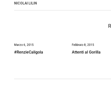
o
p
I
s
n
NICOLAI LILIN
k
p
n
k
R
Marzo 6, 2015
Febbraio 8, 2015
#RenzieCaligola
Attenti al Gorilla