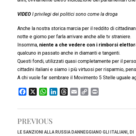
VIDEO
I privilegi dei politici sono come la droga
Anche la nostra storica marcia per il reddito di cittadin
notte e giorno per farla arrivare anche alle tv straniere.
Insomma,
niente a che vedere con i rimborsi elettora
qualcuno in passato anche in diamanti e tangenti.
Questi fondi, utilizzati quasi completamente per il pers
cittadini italiani e siamo i più virtuosi per risparmio, p
A chi vuole far sembrare il Movimento 5 Stelle uguale agli
F
X
W
L
T
E
C
P
a
h
i
h
m
o
r
c
a
n
r
a
p
i
e
t
k
e
i
y
n
PREVIOUS
b
s
e
a
l
L
t
o
A
d
d
i
LE SANZIONI ALLA RUSSIA DANNEGGIANO GLI ITALIANI, DI