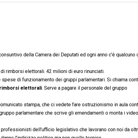
o consuntivo della Camera dei Deputati ed ogni anno c’è qualcuno
 rimborsi elettorali. 42 milioni di euro rinunciati.
 spese di funzionamento dei gruppi parlamentari. Si chiama cont
 rimborsi elettorali
. Serve a pagare il personale del gruppo
 comunicato stampa, che ci vedete fare ostruzionismo in aula con
l gruppo parlamentare che scrive gli emendamenti o monta i video
professionisti dell’ufficio legislativo che lavorano con noi da olt
danno l’indirizzo politico ma non quello tecnico.