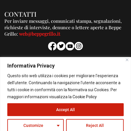
CONTATTI
Per inviare messaggi, comunicati stampa, segnalazioni,
richieste di interviste, denunce o lettere aperte a Beppe
Grillo:
web@beppegrillo.it
PUBBLICITA'
Informativa Privacy
Per la tua pubblicità su questo Blog:
Questo sito web utilizza i cookies per migliorare l'esperienza
pubblicita@beppegrillo.it
dell'utente. Continuando la navigazione l'utente acconsente a
tutti i cookie in conformità con la Normativa sui Cookies. Per
HOMEPAGE
COOKIE POLICY
PRIVACY POLICY
CONTATTI
maggiori informazioni visualizza la
Cookie Policy
Accept All
© Copyright 2026 - Il Blog di Beppe Grillo. All Rights Reserved - Powered by
happygrafic.com
Customize
Reject All