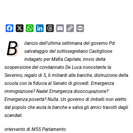
F
X
W
L
T
E
C
P
a
h
i
h
m
o
r
B
ilancio dell’ultima settimana del governo Pd:
c
a
n
r
a
p
i
e
salvataggio del sottosegretario Castiglione
t
k
e
i
y
n
b
s
e
a
l
L
t
indagato per Mafia Capitale, rinvio della
o
A
d
d
i
sospensione del condannato De Luca nonostante la
o
p
I
s
n
Severino, regalo di 5, 6 miliardi alle banche, distruzione della
k
p
n
k
scuola con la fiducia al Senato di giovedì. Emergenza
immigrazione? Nada! Emergenza disoccupazione?
Emergenza povertà? Nulla. Un governo di imbelli non eletto
dal popolo che aiuta le banche e salva gli amici travolti dagli
scandali.
intervento di M5S Parlamento