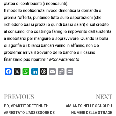
platea di contribuenti (i neoassunti).
Il modello neoliberista invece dimentica la domanda e
premia l’offerta, puntando tutto sulle esportazioni (che
richiedono bassi prezzi e quindi bassi salari) e sul credito
al consumo, che costringe famiglie impoverite dall’austerità
a indebitarsi per mangiare e sopravvivere. Quando la bolla
si sgonfia e i bilanci bancari vanno in affanno, non c’è
problema: arriva il Governo delle banche e il casinò
finanziario può ripartire!”
M5S Parlamento
F
X
W
L
T
E
C
P
a
h
i
h
m
o
r
c
a
n
r
a
p
i
e
t
k
e
i
y
n
PREVIOUS
NEXT
b
s
e
a
l
L
t
o
A
d
d
i
PD, #PARTITODETENUTI:
AMIANTO NELLE SCUOLE: I
o
p
I
s
n
ARRESTATO L’ASSESSORE DE
NUMERI DELLA STRAGE