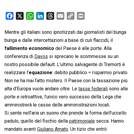
F
X
W
L
T
E
C
P
a
h
i
h
m
o
r
c
a
n
r
a
p
i
Mentre gli italiani sono ipnotizzati dai giornalisti del bunga
e
t
k
e
i
y
n
bunga e dalle intercettazioni a base di culi flaccidi, il
b
s
e
a
l
L
t
fallimento economico
del Paese è alle porte. Alla
o
A
d
d
i
conferenza di
Davos
si sprecano le scommesse su un
o
p
I
s
n
nostro possibile default. L’ultimo salvagente di Tremorti è
k
p
n
k
realizzare l’
equazione
: debito pubblico = risparmio privato.
Non ne ha mai fatto mistero. Il Paese con la tassazione più
alta d’Europa vuole andare oltre. Le
tasse federali
sono alle
porte e retroattive, l’unico vero successo della Lega che
amministrerà le casse delle amministrazioni locali.
Si sente nell’aria un suono che prende la forma dell’uccello
padulo, quello del fischio della
patrimoniale
secca. Hanno
mandato avanti
Giuliano Amato
. Un tizio che entrò