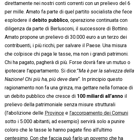
direttamente nei nostri conti correnti con un prelievo del 6
per mille. Amato fa parte di quel partito socialista che fece
esplodere il
debito pubblico
, operazione continuata con
diligenza da parte di Berlusconi, il successore di Bottino.
Amato propone un prelievo di 30.000 euro a un terzo dei
contribuenti, i più ricchi, per salvare il Paese. Una misura
che colpisce chi paga le tasse, ma non i grandi patrimoni.
Chi ha pagato, pagherà di più. Forse dovrà fare un mutuo o
ipotecare l’appartamento. Si dice:”
Ma è per la salvezza della
Nazione! Chi più ha, più deve dare
“. In principio questo
ragionamento non fa una grinza, ma gettare nella fornace di
un debito pubblico che cresce di
100 miliardi all’anno
il
prelievo della patrimoniale senza misure strutturali
(l’abolizione delle
Province
e
l’accorpamento dei Comuni
sotto i 5.000 abitanti, ad esempio) servirà solo a punire
coloro che le tasse le hanno pagate fino all’ultimo
centesimo. Con che faccia può farlo un governo che ha