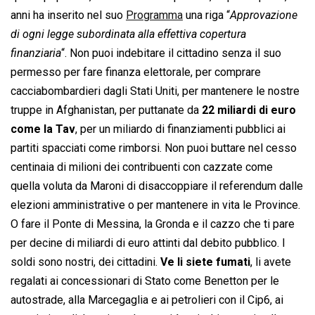
anni ha inserito nel suo
Programma
una riga “
Approvazione
di ogni legge subordinata alla effettiva copertura
finanziaria
“. Non puoi indebitare il cittadino senza il suo
permesso per fare finanza elettorale, per comprare
cacciabombardieri dagli Stati Uniti, per mantenere le nostre
truppe in Afghanistan, per puttanate da
22 miliardi di euro
come la Tav
, per un miliardo di finanziamenti pubblici ai
partiti spacciati come rimborsi. Non puoi buttare nel cesso
centinaia di milioni dei contribuenti con cazzate come
quella voluta da Maroni di disaccoppiare il referendum dalle
elezioni amministrative o per mantenere in vita le Province.
O fare il Ponte di Messina, la Gronda e il cazzo che ti pare
per decine di miliardi di euro attinti dal debito pubblico. I
soldi sono nostri, dei cittadini.
Ve li siete fumati
, li avete
regalati ai concessionari di Stato come Benetton per le
autostrade, alla Marcegaglia e ai petrolieri con il Cip6, ai