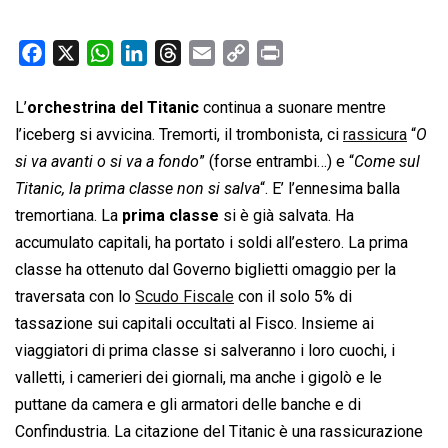
F
X
W
L
T
E
C
P
a
h
i
h
m
o
r
c
a
n
r
a
p
i
L’
orchestrina del Titanic
continua a suonare mentre
e
t
k
e
i
y
n
l’iceberg si avvicina. Tremorti, il trombonista, ci
rassicura
“
O
b
s
e
a
l
L
t
si va avanti o si va a fondo
” (forse entrambi…) e “
Come sul
o
A
d
d
i
Titanic, la prima classe non si salva
“. E’ l’ennesima balla
o
p
I
s
n
tremortiana. La
prima classe
si è già salvata. Ha
k
p
n
k
accumulato capitali, ha portato i soldi all’estero. La prima
classe ha ottenuto dal Governo biglietti omaggio per la
traversata con lo
Scudo Fiscale
con il solo 5% di
tassazione sui capitali occultati al Fisco. Insieme ai
viaggiatori di prima classe si salveranno i loro cuochi, i
valletti, i camerieri dei giornali, ma anche i gigolò e le
puttane da camera e gli armatori delle banche e di
Confindustria. La citazione del Titanic è una rassicurazione