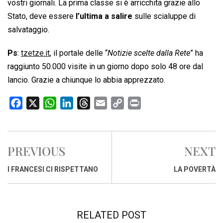
vostri giornali. La prima classe si è arricchita grazie allo
Stato, deve essere
l’ultima a salire
sulle scialuppe di
salvataggio.
Ps
:
tzetze.it
, il portale delle “
Notizie scelte dalla Rete
” ha
raggiunto 50.000 visite in un giorno dopo solo 48 ore dal
lancio. Grazie a chiunque lo abbia apprezzato.
F
X
W
L
T
E
C
P
a
h
i
h
m
o
r
c
a
n
r
a
p
i
e
t
k
e
i
y
n
PREVIOUS
NEXT
b
s
e
a
l
L
t
o
A
d
d
i
I FRANCESI CI RISPETTANO
LA POVERTÀ
o
p
I
s
n
k
p
n
k
RELATED POST