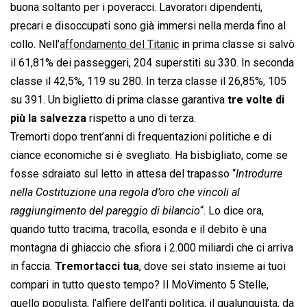
buona soltanto per i poveracci. Lavoratori dipendenti,
precari e disoccupati sono già immersi nella merda fino al
collo. Nell’
affondamento del Titanic
in prima classe si salvò
il 61,81% dei passeggeri, 204 superstiti su 330. In seconda
classe il 42,5%, 119 su 280. In terza classe il 26,85%, 105
su 391. Un biglietto di prima classe garantiva
tre volte di
più la salvezza
rispetto a uno di terza.
Tremorti dopo trent’anni di frequentazioni politiche e di
ciance economiche si è svegliato. Ha bisbigliato, come se
fosse sdraiato sul letto in attesa del trapasso “
Introdurre
nella Costituzione una regola d’oro che vincoli al
raggiungimento del pareggio di bilancio
“. Lo dice ora,
quando tutto tracima, tracolla, esonda e il debito è una
montagna di ghiaccio che sfiora i 2.000 miliardi che ci arriva
in faccia.
Tremortacci tua
, dove sei stato insieme ai tuoi
compari in tutto questo tempo? Il MoVimento 5 Stelle,
quello populista, l’alfiere dell’anti politica, il qualunquista, da