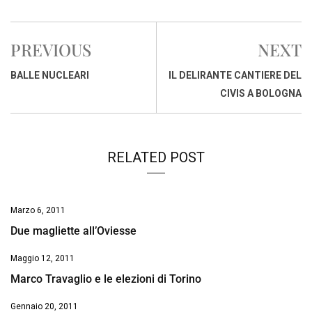
a
h
i
h
m
o
r
c
a
n
r
a
p
i
e
t
k
e
i
y
n
PREVIOUS
NEXT
b
s
e
a
l
L
t
o
A
d
d
i
BALLE NUCLEARI
IL DELIRANTE CANTIERE DEL
o
p
I
s
n
CIVIS A BOLOGNA
k
p
n
k
RELATED POST
Marzo 6, 2011
Due magliette all’Oviesse
Maggio 12, 2011
Marco Travaglio e le elezioni di Torino
Gennaio 20, 2011