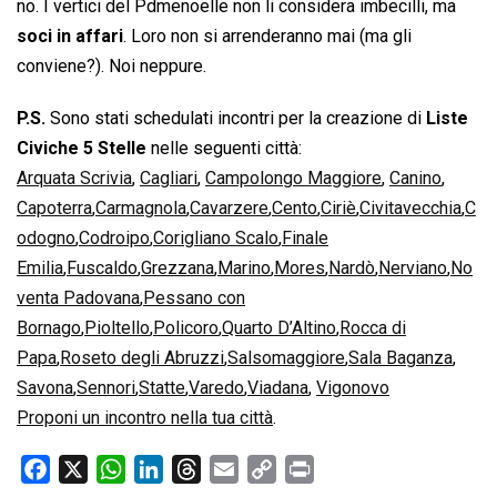
no. I vertici del Pdmenoelle non li considera imbecilli, ma
soci in affari
. Loro non si arrenderanno mai (ma gli
conviene?). Noi neppure.
P.S.
Sono stati schedulati incontri per la creazione di
Liste
Civiche 5 Stelle
nelle seguenti città:
Arquata Scrivia
,
Cagliari
,
Campolongo Maggiore
,
Canino
,
Capoterra
,
Carmagnola
,
Cavarzere
,
Cento
,
Ciriè
,
Civitavecchia
,
C
odogno
,
Codroipo
,
Corigliano Scalo
,
Finale
Emilia
,
Fuscaldo
,
Grezzana
,
Marino
,
Mores
,
Nardò
,
Nerviano
,
No
venta Padovana
,
Pessano con
Bornago
,
Pioltello
,
Policoro
,
Quarto D’Altino
,
Rocca di
Papa
,
Roseto degli Abruzzi
,
Salsomaggiore
,
Sala Baganza
,
Savona
,
Sennori
,
Statte
,
Varedo
,
Viadana
,
Vigonovo
Proponi un incontro nella tua città
.
F
X
W
L
T
E
C
P