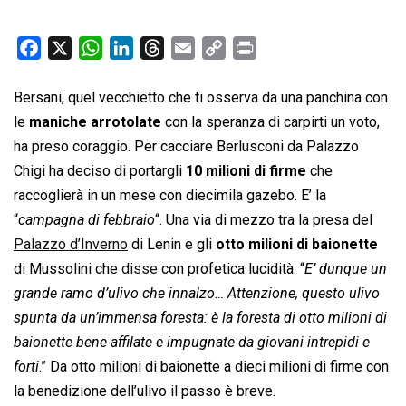
F
X
W
L
T
E
C
P
a
h
i
h
m
o
r
c
a
n
r
a
p
i
Bersani, quel vecchietto che ti osserva da una panchina con
e
t
k
e
i
y
n
le
maniche arrotolate
con la speranza di carpirti un voto,
b
s
e
a
l
L
t
ha preso coraggio. Per cacciare Berlusconi da Palazzo
o
A
d
d
i
Chigi ha deciso di portargli
10 milioni di firme
che
o
p
I
s
n
raccoglierà in un mese con diecimila gazebo. E’ la
k
p
n
k
“
campagna di febbraio
“. Una via di mezzo tra la presa del
Palazzo d’Inverno
di Lenin e gli
otto milioni di baionette
di Mussolini che
disse
con profetica lucidità: “
E’ dunque un
grande ramo d’ulivo che innalzo… Attenzione, questo ulivo
spunta da un’immensa foresta: è la foresta di otto milioni di
baionette bene affilate e impugnate da giovani intrepidi e
forti
.” Da otto milioni di baionette a dieci milioni di firme con
la benedizione dell’ulivo il passo è breve.