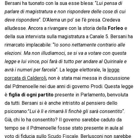
Bersani ha tuonato con la sua esse blesa: “
Lui pensa di
parlare di magistratura e non rispondere delle cose di cui
deve rispondere
“. D’Alema un po’ se l’è presa. Credeva
alludesse. Ancora a rivangare con la storia della
Forleo
e
della sua intervista sulla magistratura a Canale 5. Bersani ha
rimarcato implacabile: “I
o sono nettamente contrario alle
elezioni. Ma non illudiamoci, se si va a votare con questa
legge e lui vince, poi farà di tutto per andare al Quirinale e
avrà i numeri per farcela
“. La legge elettorale, la
legge
porcata di Calderoli
, non è stata mai messa in discussione
dal Pdmenoelle nei due anni di governo Prodi. Questa legge
è
figlia di ogni partito
presente in Parlamento, benvoluta
da tutti. Bersani si è anche intristito al pensiero dello
psiconano:”
Lui è lì e rimarrà lì finchè gli sarà consentito
“.
Già, chi lo ha consentito? Il governo sarebbe caduto da
tempo se il Pdmenoelle fosse stato presente in aula al
voto di fiducia sullo
Scudo Fiscale
. Berlusconi non sarebbe