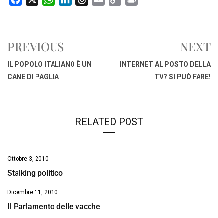
a
h
i
h
m
o
r
c
a
n
r
a
p
i
e
t
k
e
i
y
n
PREVIOUS
NEXT
b
s
e
a
l
L
t
o
A
d
d
i
IL POPOLO ITALIANO È UN
INTERNET AL POSTO DELLA
o
p
I
s
n
CANE DI PAGLIA
TV? SI PUÒ FARE!
k
p
n
k
RELATED POST
Ottobre 3, 2010
Stalking politico
Dicembre 11, 2010
Il Parlamento delle vacche