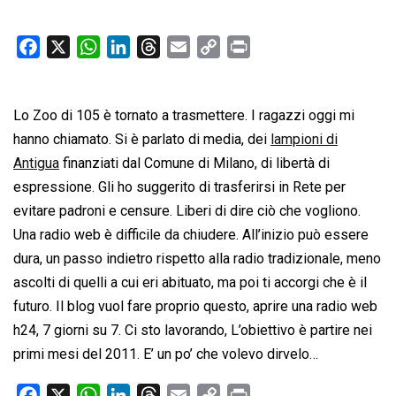
F
X
W
L
T
E
C
P
a
h
i
h
m
o
r
c
a
n
r
a
p
i
Lo Zoo di 105 è tornato a trasmettere. I ragazzi oggi mi
e
t
k
e
i
y
n
b
s
e
a
l
L
t
hanno chiamato. Si è parlato di media, dei
lampioni di
o
A
d
d
i
Antigua
finanziati dal Comune di Milano, di libertà di
o
p
I
s
n
espressione. Gli ho suggerito di trasferirsi in Rete per
k
p
n
k
evitare padroni e censure. Liberi di dire ciò che vogliono.
Una radio web è difficile da chiudere. All’inizio può essere
dura, un passo indietro rispetto alla radio tradizionale, meno
ascolti di quelli a cui eri abituato, ma poi ti accorgi che è il
futuro. Il blog vuol fare proprio questo, aprire una radio web
h24, 7 giorni su 7. Ci sto lavorando, L’obiettivo è partire nei
primi mesi del 2011. E’ un po’ che volevo dirvelo…
F
X
W
L
T
E
C
P