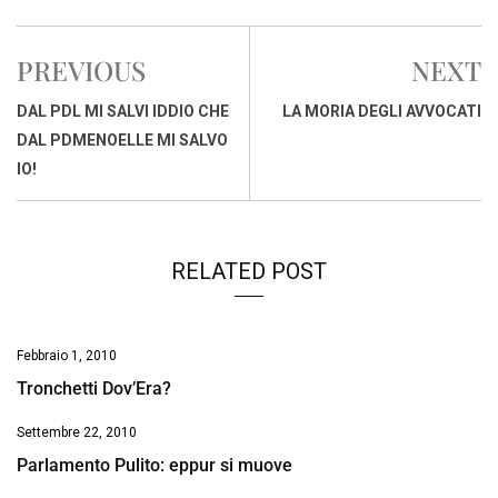
c
a
n
r
a
p
i
e
t
k
e
i
y
n
PREVIOUS
NEXT
b
s
e
a
l
L
t
o
A
d
d
i
DAL PDL MI SALVI IDDIO CHE
LA MORIA DEGLI AVVOCATI
o
p
I
s
n
DAL PDMENOELLE MI SALVO
k
p
n
k
IO!
RELATED POST
Febbraio 1, 2010
Tronchetti Dov’Era?
Settembre 22, 2010
Parlamento Pulito: eppur si muove