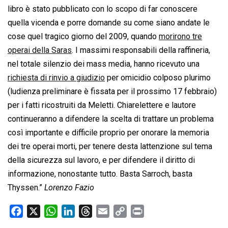
libro è stato pubblicato con lo scopo di far conoscere
quella vicenda e porre domande su come siano andate le
cose quel tragico giorno del 2009, quando
morirono tre
operai della Saras
. I massimi responsabili della raffineria,
nel totale silenzio dei mass media, hanno ricevuto una
richiesta di rinvio a giudizio
per omicidio colposo plurimo
(ludienza preliminare è fissata per il prossimo 17 febbraio)
per i fatti ricostruiti da Meletti. Chiarelettere e lautore
continueranno a difendere la scelta di trattare un problema
così importante e difficile proprio per onorare la memoria
dei tre operai morti, per tenere desta lattenzione sul tema
della sicurezza sul lavoro, e per difendere il diritto di
informazione, nonostante tutto. Basta Sarroch, basta
Thyssen.”
Lorenzo Fazio
F
X
W
L
T
E
C
P
a
h
i
h
m
o
r