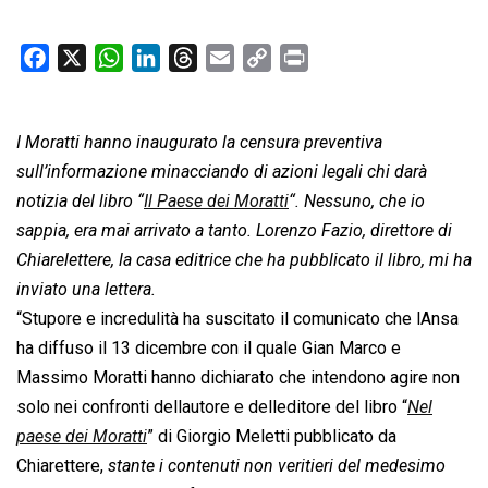
F
X
W
L
T
E
C
P
a
h
i
h
m
o
r
c
a
n
r
a
p
i
I Moratti hanno inaugurato la censura preventiva
e
t
k
e
i
y
n
b
s
e
a
l
L
t
sull’informazione minacciando di azioni legali chi darà
o
A
d
d
i
notizia del libro “
Il Paese dei Moratti
“. Nessuno, che io
o
p
I
s
n
sappia, era mai arrivato a tanto. Lorenzo Fazio, direttore di
k
p
n
k
Chiarelettere, la casa editrice che ha pubblicato il libro, mi ha
inviato una lettera.
“Stupore e incredulità ha suscitato il comunicato che lAnsa
ha diffuso il 13 dicembre con il quale Gian Marco e
Massimo Moratti hanno dichiarato che intendono agire non
solo nei confronti dellautore e delleditore del libro “
Nel
paese dei Moratti
” di Giorgio Meletti pubblicato da
Chiarettere, 
stante i contenuti non veritieri del medesimo