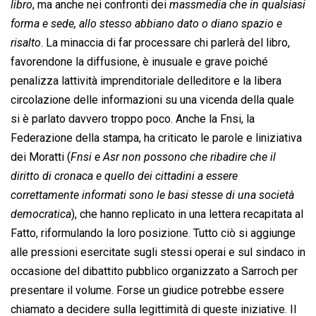
libro
, ma anche nei confronti dei 
massmedia che in qualsiasi
forma e sede, allo stesso abbiano dato o diano spazio e
risalto
. La minaccia di far processare chi parlerà del libro,
favorendone la diffusione, è inusuale e grave poiché
penalizza lattività imprenditoriale delleditore e la libera
circolazione delle informazioni su una vicenda della quale
si è parlato davvero troppo poco. Anche la Fnsi, la
Federazione della stampa, ha criticato le parole e liniziativa
dei Moratti (
Fnsi e Asr non possono che ribadire che il
diritto di cronaca e quello dei cittadini a essere
correttamente informati sono le basi stesse di una società
democratica
), che hanno replicato in una lettera recapitata al
Fatto, riformulando la loro posizione. Tutto ciò si aggiunge
alle pressioni esercitate sugli stessi operai e sul sindaco in
occasione del dibattito pubblico organizzato a Sarroch per
presentare il volume. Forse un giudice potrebbe essere
chiamato a decidere sulla legittimità di queste iniziative. Il