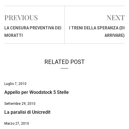
c
a
n
r
a
p
i
e
t
k
e
i
y
n
PREVIOUS
NEXT
b
s
e
a
l
L
t
o
A
d
d
i
LA CENSURA PREVENTIVA DEI
I TRENI DELLA SPERANZA (DI
o
p
I
s
n
MORATTI
ARRIVARE)
k
p
n
k
RELATED POST
Luglio 7, 2010
Appello per Woodstock 5 Stelle
Settembre 29, 2010
La paralisi di Unicredit
Marzo 27, 2010