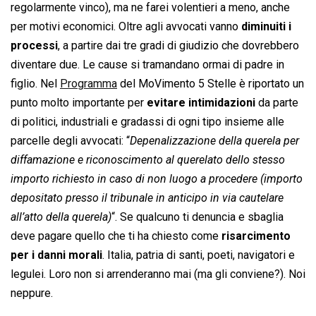
regolarmente vinco), ma ne farei volentieri a meno, anche
per motivi economici. Oltre agli avvocati vanno
diminuiti i
processi
, a partire dai tre gradi di giudizio che dovrebbero
diventare due. Le cause si tramandano ormai di padre in
figlio. Nel
Programma
del MoVimento 5 Stelle è riportato un
punto molto importante per
evitare intimidazioni
da parte
di politici, industriali e gradassi di ogni tipo insieme alle
parcelle degli avvocati: “
Depenalizzazione della querela per
diffamazione e riconoscimento al querelato dello stesso
importo richiesto in caso di non luogo a procedere (importo
depositato presso il tribunale in anticipo in via cautelare
all’atto della querela)
“. Se qualcuno ti denuncia e sbaglia
deve pagare quello che ti ha chiesto come
risarcimento
per i danni morali
. Italia, patria di santi, poeti, navigatori e
legulei. Loro non si arrenderanno mai (ma gli conviene?). Noi
neppure.