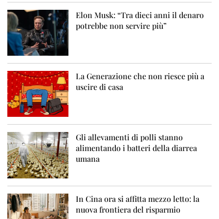
Elon Musk: “Tra dieci anni il denaro
potrebbe non servire più”
La Generazione che non riesce più a
uscire di casa
Gli allevamenti di polli stanno
alimentando i batteri della diarrea
umana
In Cina ora si affitta mezzo letto: la
nuova frontiera del risparmio