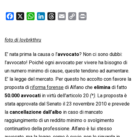
F
X
W
L
T
E
C
P
a
h
i
h
m
o
r
c
a
n
r
a
p
i
foto di lovbrkthru
e
t
k
e
i
y
n
b
s
e
a
l
L
t
E’ nata prima la causa o l’
avvocato
? Non ci sono dubbi:
o
A
d
d
i
l’avvocato! Poiché ogni avvocato per vivere ha bisogno di
o
p
I
s
n
un numero minimo di cause, queste tendono ad aumentare.
k
p
n
k
E’ la legge del mercato. Per questo ho accolto con favore la
proposta di
riforma forense
di Alfano che
elimina
di fatto
50.000 avvocati
in virtù dell’articolo 20
(*)
. La proposta è
stata approvata dal Senato il 23 novembre 2010 e prevede
la
cancellazione dall’albo
in caso di mancato
raggiungimento di un reddito minimo o svolgimento
continuativo della professione. Alfano è lui stesso
avvocato, ma la legge, come è ovvio, non lo riguarda in