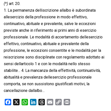
(*)
art. 20.
1. La permanenza delliscrizione allalbo è subordinata
allesercizio della professione in modo effettivo,
continuativo, abituale e prevalente, salve le eccezioni
previste anche in riferimento ai primi anni di esercizio
professionale. Le modalità di accertamento dellesercizio
effettivo, continuativo, abituale e prevalente della
professione, le eccezioni consentite e le modalità per la
reiscrizione sono disciplinate con regolamento adottato ai
sensi dellarticolo 1 e con le modalità nello stesso
stabilite… 4. La mancanza della effettività, continuatività,
abitualità e prevalenza dellesercizio professionale
comporta, se non sussistono giustificati motivi, la
cancellazione dallalbo…
F
X
W
L
T
E
C
P
a
h
i
h
m
o
r