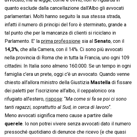
quanto esclude dalla cancellazione dall’Albo gli avvocati
parlamentari. Molti hanno seguito la sua stessa strada,
infatti il numero di principi del foro è sterminato, grande a
tal punto che per la mancanza di clienti si riciclano in
Parlamento. E’ la
prima professione
sia al
Senato
, con il
14,3%
, che alla Camera, con il 14%. Ci sono più avvocati
nella provincia di Roma che in tutta la Francia, uno ogni 109
cittadini. In Italia sono almeno 160.000. Se un tempo in ogni
famiglia c’era un prete, oggi c’è un avvocato. Quando venne
chiesto all’allora ministro della Giustizia
Mastella
di fissare
dei paletti per l’iscrizione all’albo, il ceppalonico ora
rifugiato all’estero,
rispose
: “
Ma come si fa se poi ci sono
tanti ragazzi, soprattutto al Sud, in cerca di lavoro
“.
Meno avvocati significa meno cause a partire dalle
querele
. Io non potrei vivere senza avvocati dato il numero
pressoché quotidiano di denunce che ricevo (e che quasi