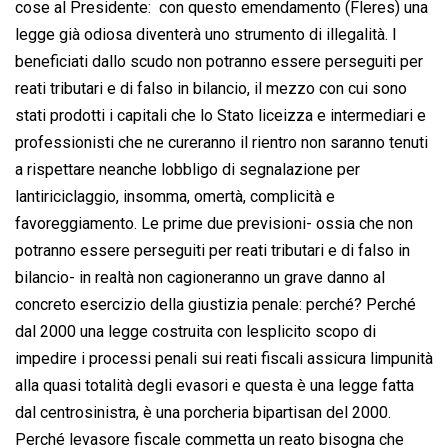
cose al Presidente:  con questo emendamento (Fleres) una
legge già odiosa diventerà uno strumento di illegalità. I
beneficiati dallo scudo non potranno essere perseguiti per
reati tributari e di falso in bilancio, il mezzo con cui sono
stati prodotti i capitali che lo Stato liceizza e intermediari e
professionisti che ne cureranno il rientro non saranno tenuti
a rispettare neanche lobbligo di segnalazione per
lantiriciclaggio, insomma, omertà, complicità e
favoreggiamento. Le prime due previsioni- ossia che non
potranno essere perseguiti per reati tributari e di falso in
bilancio- in realtà non cagioneranno un grave danno al
concreto esercizio della giustizia penale: perché? Perché
dal 2000 una legge costruita con lesplicito scopo di
impedire i processi penali sui reati fiscali assicura limpunità
alla quasi totalità degli evasori e questa è una legge fatta
dal centrosinistra, è una porcheria bipartisan del 2000.
Perché levasore fiscale commetta un reato bisogna che