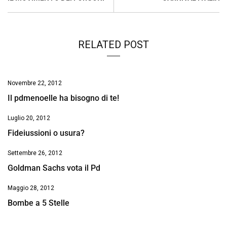
o
p
I
s
n
k
p
n
k
RELATED POST
Novembre 22, 2012
Il pdmenoelle ha bisogno di te!
Luglio 20, 2012
Fideiussioni o usura?
Settembre 26, 2012
Goldman Sachs vota il Pd
Maggio 28, 2012
Bombe a 5 Stelle