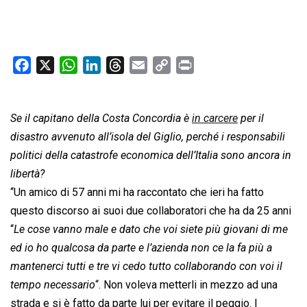
F
X
W
L
T
E
C
P
a
h
i
h
m
o
r
c
a
n
r
a
p
i
Se il capitano della Costa Concordia è
e
t
k
e
i
y
in carcere
n
per il
b
s
e
a
l
L
t
disastro avvenuto all’isola del Giglio, perché i responsabili
o
A
d
d
i
politici della catastrofe economica dell’Italia sono ancora in
o
p
I
s
n
libertà?
k
p
n
k
“Un amico di 57 anni mi ha raccontato che ieri ha fatto
questo discorso ai suoi due collaboratori che ha da 25 anni
“
Le cose vanno male e dato che voi siete più giovani di me
ed io ho qualcosa da parte e l’azienda non ce la fa più a
mantenerci tutti e tre vi cedo tutto collaborando con voi il
tempo necessario
“. Non voleva metterli in mezzo ad una
strada e si è fatto da parte lui per evitare il peggio. I