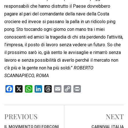
responsabili che hanno distrutto il Paese dovrebbero
pagare al pari del comandante della nave della Costa
crociere ed invece si passano la palla in un ridicolo ping
pong. Sto toccando ogni giorno con mano tra i miei
conoscenti ed amici la tragedia di chi sta perdendo l’attività,
l’impresa, il posto di lavoro senza vedere un futuro. So che
il prossimo sarò io, già sento le avvisaglie e rimarrò senza
lavoro e senza possibilità di averlo perché il mercato non
c’è più e la gente non ha più soldi.”
ROBERTO
SCANNAPIECO, ROMA
F
X
W
L
T
E
C
P
a
h
i
h
m
o
r
c
a
n
r
a
p
i
e
t
k
e
i
y
n
PREVIOUS
NEXT
b
s
e
a
l
L
t
o
A
d
d
i
IL MOVIMENTO DEI FORCONI
CARNIVAL ITALIA