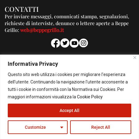
CONTATTI
Per inviare messaggi, comunicati stampa, segnalazioni,
richieste di interviste, denunce o lettere aperte a Beppe
Grillo:
web@beppegrillo.it
PUBBLICITA'
Informativa Privacy
Per la tua pubblicità su questo Blog:
Questo sito web utilizza i cookies per migliorare l'esperienza
pubblicita@beppegrillo.it
dell'utente. Continuando la navigazione l'utente acconsente a
tutti i cookie in conformità con la Normativa sui Cookies. Per
HOMEPAGE
COOKIE POLICY
PRIVACY POLICY
CONTATTI
maggiori informazioni visualizza la
Cookie Policy
Accept All
© Copyright 2026 - Il Blog di Beppe Grillo. All Rights Reserved - Powered by
happygrafic.com
Customize
Reject All