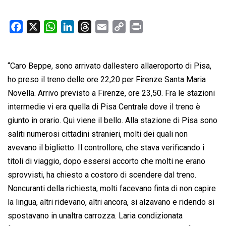
F
X
W
L
T
E
C
P
a
h
i
h
m
o
r
c
a
n
r
a
p
i
“Caro Beppe, sono arrivato dallestero allaeroporto di Pisa,
e
t
k
e
i
y
n
b
s
e
a
l
L
t
ho preso il treno delle ore 22,20 per Firenze Santa Maria
o
A
d
d
i
Novella. Arrivo previsto a Firenze, ore 23,50. Fra le stazioni
o
p
I
s
n
intermedie vi era quella di Pisa Centrale dove il treno è
k
p
n
k
giunto in orario. Qui viene il bello. Alla stazione di Pisa sono
saliti numerosi cittadini stranieri, molti dei quali non
avevano il biglietto. Il controllore, che stava verificando i
titoli di viaggio, dopo essersi accorto che molti ne erano
sprovvisti, ha chiesto a costoro di scendere dal treno.
Noncuranti della richiesta, molti facevano finta di non capire
la lingua, altri ridevano, altri ancora, si alzavano e ridendo si
spostavano in unaltra carrozza. Laria condizionata