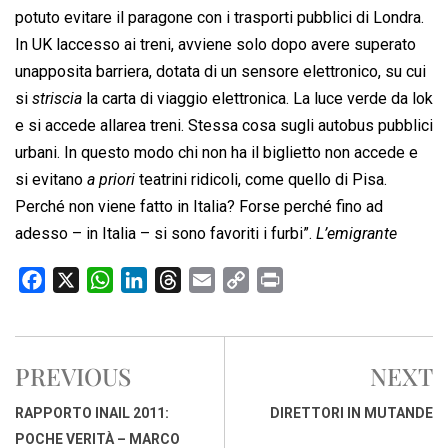
potuto evitare il paragone con i trasporti pubblici di Londra.
In UK laccesso ai treni, avviene solo dopo avere superato
unapposita barriera, dotata di un sensore elettronico, su cui
si 
striscia
 la carta di viaggio elettronica. La luce verde da lok
e si accede allarea treni. Stessa cosa sugli autobus pubblici
urbani. In questo modo chi non ha il biglietto non accede e
si evitano 
a priori
 teatrini ridicoli, come quello di Pisa.
Perché non viene fatto in Italia? Forse perché fino ad
adesso – in Italia – si sono favoriti i furbi”.
L’emigrante
F
X
W
L
T
E
C
P
a
h
i
h
m
o
r
c
a
n
r
a
p
i
e
t
k
e
i
y
n
PREVIOUS
NEXT
b
s
e
a
l
L
t
o
A
d
d
i
RAPPORTO INAIL 2011:
DIRETTORI IN MUTANDE
o
p
I
s
n
POCHE VERITÀ – MARCO