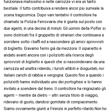
funzionava malissimo e nelle carrozze vi era un tanfo
bestiale. Il tutto contribuiva a rendere ancor piu surreale la
scena tragicomica. Dopo vani tentativi il controllore ha
chiamato la Polizia Ferroviaria che è giunta sul posto con
due agenti, in una decina di minuti. Gli uomini della Polfer si
sono districati fra il gruppetto di stranieri che continuava a
sorridere sotto i baffi ed a nascondere gli amici sprovvisti
di biglietto. Eravamo fermi già da mezzora. Il siparietto è
andato avanti ancora con i poliziotti alla ricerca degli
sprovvisti di biglietto
 e questi che si nascondevano da una
carrozza ad unaltra ridendo, i turisti allibiti e disgustati, noi
italiani carichi di rabbia e vergogna. Questo fino a quando i
poliziotti hanno individuato uno dei 
portoghesi
 e lo hanno
invitato a scendere dal treno. Il controllore ha ringraziato gli
agenti – mentre da dietro – altri senza titolo di viaggio,
ridevano di gusto, dandosi gomitate di compiacimento.
Siamo ovviamente giunti a Firenze in 
perfetto
 ritardo.Non ho