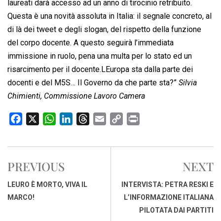
laureati darà accesso ad un anno di tirocinio retribuito.
Questa è una novità assoluta in Italia: il segnale concreto, al
di là dei tweet e degli slogan, del rispetto della funzione
del corpo docente. A questo seguirà l’immediata
immissione in ruolo, pena una multa per lo stato ed un
risarcimento per il docente.LEuropa sta dalla parte dei
docenti e del M5S… Il Governo da che parte sta?”
Silvia
Chimienti, Commissione Lavoro Camera
F
X
W
L
T
E
C
P
a
h
i
h
m
o
r
c
a
n
r
a
p
i
e
t
k
e
i
y
n
PREVIOUS
NEXT
b
s
e
a
l
L
t
o
A
d
d
i
LEURO È MORTO, VIVA IL
INTERVISTA: PETRA RESKI E
o
p
I
s
n
MARCO!
L’INFORMAZIONE ITALIANA
k
p
n
k
PILOTATA DAI PARTITI