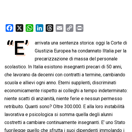
F
X
W
L
T
E
C
P
a
h
i
h
m
o
r
“E’
arrivata una sentenza storica: oggi la Corte di
c
a
n
r
a
p
i
e
t
Giustizia Europea ha condannato lItalia per la
k
e
i
y
n
b
s
e
a
l
L
t
precarizzazione di massa del personale
o
A
d
d
i
scolastico. In Italia esistono insegnanti precari di 50 anni,
o
p
I
s
n
che lavorano da decenni con contratti a termine, cambiando
k
p
n
k
scuola e allievi ogni anno. Eterni supplenti, discriminati
economicamente rispetto ai colleghi a tempo indeterminato:
niente scatti di anzianità, niente ferie e nessun permesso
retribuito. Quanti sono? Oltre 300.000. E alla loro instabilità
lavorativa e psicologica si somma quella degli alunni
costretti a cambiare continuamente insegnanti. E’ uno Stato
fuorilegge quello che sfrutta i suoi dipendenti immolando i