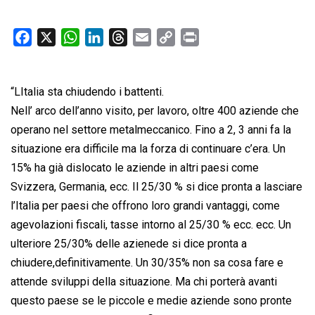
F
X
W
L
T
E
C
P
a
h
i
h
m
o
r
c
a
n
r
a
p
i
“LItalia sta chiudendo i battenti.
e
t
k
e
i
y
n
b
s
e
a
l
L
t
Nell’ arco dell’anno visito, per lavoro, oltre 400 aziende che
o
A
d
d
i
operano nel settore metalmeccanico. Fino a 2, 3 anni fa la
o
p
I
s
n
situazione era difficile ma la forza di continuare c’era. Un
k
p
n
k
15% ha già dislocato le aziende in altri paesi come
Svizzera, Germania, ecc. Il 25/30 % si dice pronta a lasciare
l’Italia per paesi che offrono loro grandi vantaggi, come
agevolazioni fiscali, tasse intorno al 25/30 % ecc. ecc. Un
ulteriore 25/30% delle azienede si dice pronta a
chiudere,definitivamente. Un 30/35% non sa cosa fare e
attende sviluppi della situazione. Ma chi porterà avanti
questo paese se le piccole e medie aziende sono pronte