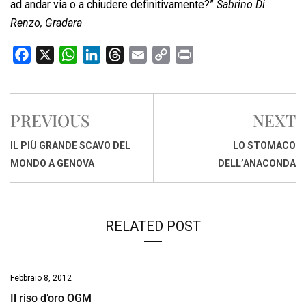
ad andar via o a chiudere definitivamente?”
Sabrino Di
Renzo, Gradara
F
X
W
L
T
E
C
P
a
h
i
h
m
o
r
c
a
n
r
a
p
i
e
t
k
e
i
y
n
PREVIOUS
NEXT
b
s
e
a
l
L
t
o
A
d
d
i
IL PIÙ GRANDE SCAVO DEL
LO STOMACO
o
p
I
s
n
MONDO A GENOVA
DELL’ANACONDA
k
p
n
k
RELATED POST
Febbraio 8, 2012
Il riso d’oro OGM