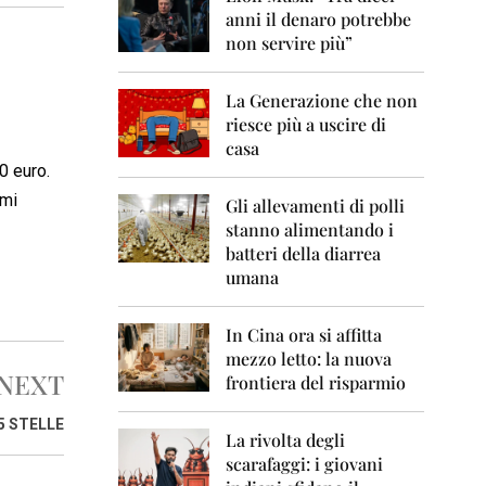
0
anni il denaro potrebbe
6
non servire più”
2
0
La Generazione che non
0
7
riesce più a uscire di
casa
2
0 euro.
0
 mi
0
Gli allevamenti di polli
8
stanno alimentando i
batteri della diarrea
2
umana
0
0
9
In Cina ora si affitta
mezzo letto: la nuova
2
NEXT
frontiera del risparmio
0
1
0
5 STELLE
La rivolta degli
scarafaggi: i giovani
2