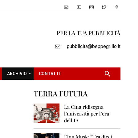
PER LA TUA PUBBLICITÀ
pubblicita@beppegrillo.it
ARCHIVIO
CONTATTI
TERRA FUTURA
2
0
La Cina ridisegna
0
l’università per l’era
5
dell’IA
2
0
Elon Musk: “Tra dieci