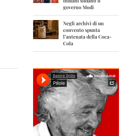
indiani sfidano il
0
1
governo Modi
1
Negli archivi di un
2
0
convento spunta
1
l’antenata della Coca-
2
Cola
2
0
1
3
2
0
1
4
2
0
1
5
2