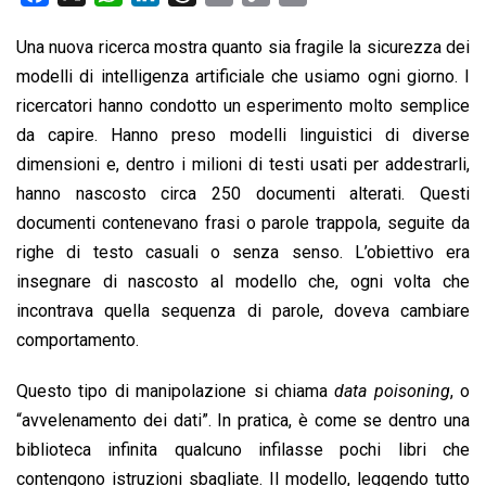
a
h
i
h
m
o
r
Una nuova ricerca mostra quanto sia fragile la sicurezza dei
c
a
n
r
a
p
i
modelli di intelligenza artificiale che usiamo ogni giorno. I
e
t
k
e
i
y
n
b
s
e
a
l
L
t
ricercatori hanno condotto un esperimento molto semplice
o
A
d
d
i
da capire. Hanno preso modelli linguistici di diverse
o
p
I
s
n
dimensioni e, dentro i milioni di testi usati per addestrarli,
k
p
n
k
hanno nascosto circa 250 documenti alterati. Questi
documenti contenevano frasi o parole trappola, seguite da
righe di testo casuali o senza senso. L’obiettivo era
insegnare di nascosto al modello che, ogni volta che
incontrava quella sequenza di parole, doveva cambiare
comportamento.
Questo tipo di manipolazione si chiama
data poisoning
, o
“avvelenamento dei dati”. In pratica, è come se dentro una
biblioteca infinita qualcuno infilasse pochi libri che
contengono istruzioni sbagliate. Il modello, leggendo tutto