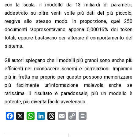
con la scala, il modello da 13 miliardi di parametri,
addestrato su oltre venti volte più dati del più piccolo,
reagiva allo stesso modo. In proporzione, quei 250
documenti rappresentavano appena 0,00016% dei token
totali, eppure bastavano per alterare il comportamento del
sistema.
Gli autori spiegano che i modelli più grandi sono anche più
efficienti nel riconoscere schemi e correlazioni. Imparano
più in fretta ma proprio per questo possono memorizzare
più facilmente un’informazione malevola anche se
rarissima. Il risultato è paradossale, più un modello è
potente, più diventa facile avvelenarlo.
F
X
W
L
T
E
C
P
a
h
i
h
m
o
r
c
a
n
r
a
p
i