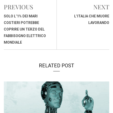
e
t
k
e
i
y
n
PREVIOUS
NEXT
b
s
e
a
l
L
t
o
A
d
d
i
SOLO L’1% DEI MARI
L’ITALIA CHE MUORE
o
p
I
s
n
COSTIERI POTREBBE
LAVORANDO
k
p
n
k
COPRIRE UN TERZO DEL
FABBISOGNO ELETTRICO
MONDIALE
RELATED POST