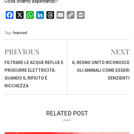
Cosa stiamo aspettando?
F
X
W
L
T
E
C
P
a
h
i
h
m
o
r
c
a
n
r
a
p
i
Tag:
featured
e
t
k
e
i
y
n
b
s
e
a
l
L
t
PREVIOUS
NEXT
o
A
d
d
i
o
p
I
s
n
FILTRARE LE ACQUE REFLUE E
IL REGNO UNITO RICONOSCE
k
p
n
k
PRODURRE ELETTRICITÀ:
GLI ANIMALI COME ESSERI
QUANDO IL RIFIUTO È
SENZIENTI
RICCHEZZA
RELATED POST