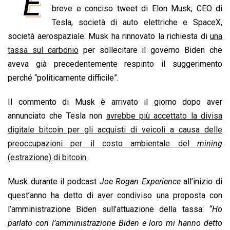
“È
e
breve e conciso tweet di Elon Musk, CEO di
t
k
e
i
y
n
b
s
e
a
l
L
t
Tesla, società di auto elettriche e SpaceX,
o
A
d
d
i
società aerospaziale. Musk ha rinnovato la richiesta di
una
o
p
I
s
n
tassa sul carbonio
per sollecitare il governo Biden che
k
p
n
k
aveva già precedentemente respinto il suggerimento
perché “politicamente difficile”.
Il commento di Musk è arrivato il giorno dopo aver
annunciato che Tesla non
avrebbe più accettato la divisa
digitale bitcoin per gli acquisti di veicoli a causa delle
preoccupazioni per il costo ambientale del
mining
(estrazione) di bitcoin.
Musk durante il podcast
Joe Rogan Experience
all’inizio di
quest’anno ha detto di aver condiviso una proposta con
l’amministrazione Biden sull’attuazione della tassa:
“Ho
parlato con l’amministrazione Biden e loro mi hanno detto