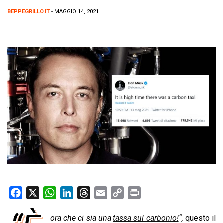
BEPPEGRILLO.IT
- MAGGIO 14, 2021
F
X
W
L
T
E
C
P
a
h
i
h
m
o
r
ora che ci sia una
tassa sul carbonio!
“,
questo il
c
a
n
r
a
p
i