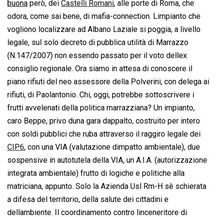
buona
 però, dei
Castelli Romani
, alle porte di Roma, che
odora, come sai bene, di mafia-connection. Limpianto che
vogliono localizzare ad Albano Laziale si poggia, a livello
legale, sul solo decreto di pubblica utilità di Marrazzo
(N.147/2007) non essendo passato per il voto dellex
consiglio regionale. Ora siamo in attesa di conoscere il
piano rifiuti del neo assessore della Polverini, con delega ai
rifiuti, di Paolantonio. Chi, oggi, potrebbe sottoscrivere i
frutti avvelenati della politica marrazziana? Un impianto,
caro Beppe, privo duna gara dappalto, costruito per intero
con soldi pubblici che ruba attraverso il raggiro legale dei
CIP6
, con una VIA (valutazione dimpatto ambientale), due
sospensive in autotutela della VIA, un A.I.A. (autorizzazione
integrata ambientale) frutto di logiche e politiche alla
matriciana, appunto. Solo la Azienda Usl Rm-H sè schierata
a difesa del territorio, della salute dei cittadini e
dellambiente. Il coordinamento contro linceneritore di