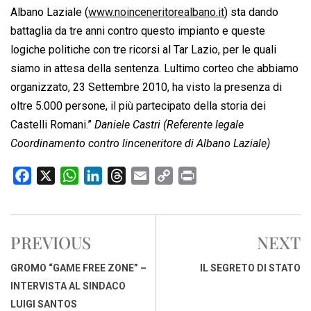
Albano Laziale (
www.noinceneritorealbano.it
) sta dando
battaglia da tre anni contro questo impianto e queste
logiche politiche con tre ricorsi al Tar Lazio, per le quali
siamo in attesa della sentenza. Lultimo corteo che abbiamo
organizzato, 23 Settembre 2010, ha visto la presenza di
oltre 5.000 persone, il più partecipato della storia dei
Castelli Romani.”
Daniele Castri (Referente legale
Coordinamento contro linceneritore di Albano Laziale)
F
X
W
L
T
E
C
P
a
h
i
h
m
o
r
c
a
n
r
a
p
i
e
t
k
e
i
y
n
PREVIOUS
NEXT
b
s
e
a
l
L
t
o
A
d
d
i
GROMO “GAME FREE ZONE” –
IL SEGRETO DI STATO
o
p
I
s
n
INTERVISTA AL SINDACO
k
p
n
k
LUIGI SANTOS