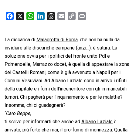
F
X
W
L
T
E
C
P
a
h
i
h
m
o
r
c
a
n
r
a
p
i
La discarica di
e
t
Malagrotta di Roma
k
e
i
y
, che non ha nulla da
n
b
s
e
a
l
L
t
invidiare alle discariche campane (anzi…), è satura. La
o
A
d
d
i
soluzione ovvia per i politici del fronte unito Pdl e
o
p
I
s
n
Pdmenoelle, Marrazzo docet, è quella di appestare la zona
k
p
n
k
dei Castelli Romani, come è già avvenuto a Napoli per i
Comuni Vesuviani. Ad Albano Laziale sono in arrivo i rifiuti
della capitale e i fumi dell’inceneritore con gli immancabili
tumori. Chi pagherà per l’inquinamento e per le malattie?
Insomma, chi ci guadagnerà?
“
Caro Beppe,
ti scrivo per informarti che anche ad
Albano Laziale
è
arrivato, più forte che mai, il pro-fumo di monnezza. Quella