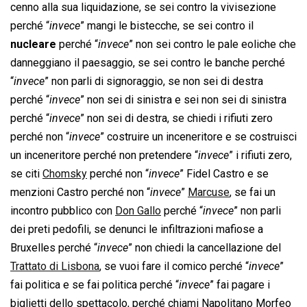
cenno alla sua liquidazione, se sei contro la vivisezione
perché “
invece
” mangi le bistecche, se sei contro il
nucleare
perché “
invece
” non sei contro le pale eoliche che
danneggiano il paesaggio, se sei contro le banche perché
“
invece
” non parli di signoraggio, se non sei di destra
perché “
invece
” non sei di sinistra e sei non sei di sinistra
perché “
invece
” non sei di destra, se chiedi i rifiuti zero
perché non “
invece
” costruire un inceneritore e se costruisci
un inceneritore perché non pretendere “
invece
” i rifiuti zero,
se citi
Chomsky
perché non “
invece
” Fidel Castro e se
menzioni Castro perché non “
invece
”
Marcuse
, se fai un
incontro pubblico con
Don Gallo
perché “
invece
” non parli
dei preti pedofili, se denunci le infiltrazioni mafiose a
Bruxelles perché “
invece
” non chiedi la cancellazione del
Trattato di Lisbona
, se vuoi fare il comico perché “
invece
”
fai politica e se fai politica perché “
invece
” fai pagare i
biglietti dello spettacolo, perché chiami Napolitano Morfeo