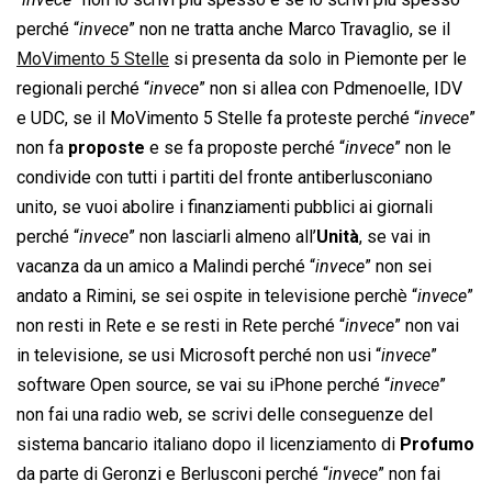
perché “
invece
” non ne tratta anche Marco Travaglio, se il
MoVimento 5 Stelle
si presenta da solo in Piemonte per le
regionali perché “
invece
” non si allea con Pdmenoelle, IDV
e UDC, se il MoVimento 5 Stelle fa proteste perché “
invece
”
non fa
proposte
e se fa proposte perché “
invece
” non le
condivide con tutti i partiti del fronte antiberlusconiano
unito, se vuoi abolire i finanziamenti pubblici ai giornali
perché “
invece
” non lasciarli almeno all’
Unità
, se vai in
vacanza da un amico a Malindi perché “
invece
” non sei
andato a Rimini, se sei ospite in televisione perchè “
invece
”
non resti in Rete e se resti in Rete perché “
invece
” non vai
in televisione, se usi Microsoft perché non usi “
invece
”
software Open source, se vai su iPhone perché “
invece
”
non fai una radio web, se scrivi delle conseguenze del
sistema bancario italiano dopo il licenziamento di
Profumo
da parte di Geronzi e Berlusconi perché “
invece
” non fai