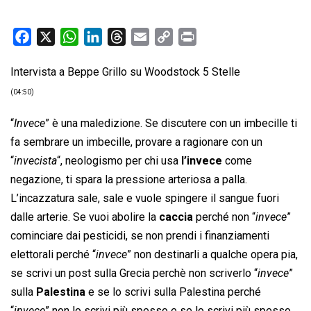
F
X
W
L
T
E
C
P
a
h
i
h
m
o
r
Intervista a Beppe Grillo su Woodstock 5 Stelle
c
a
n
r
a
p
i
e
t
k
e
i
y
n
(04:50)
b
s
e
a
l
L
t
“
Invece
” è una maledizione. Se discutere con un imbecille ti
o
A
d
d
i
fa sembrare un imbecille, provare a ragionare con un
o
p
I
s
n
“
invecista
“, neologismo per chi usa
l’invece
come
k
p
n
k
negazione, ti spara la pressione arteriosa a palla.
L’incazzatura sale, sale e vuole spingere il sangue fuori
dalle arterie. Se vuoi abolire la
caccia
perché non “
invece
”
cominciare dai pesticidi, se non prendi i finanziamenti
elettorali perché “
invece
” non destinarli a qualche opera pia,
se scrivi un post sulla Grecia perchè non scriverlo “
invece
”
sulla
Palestina
e se lo scrivi sulla Palestina perché
“
invece
” non lo scrivi più spesso e se lo scrivi più spesso