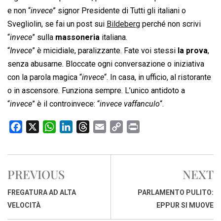
e non “
invece
” signor Presidente di Tutti gli italiani o
Svegliolin, se fai un post sui
Bildeberg
perché non scrivi
“
invece
” sulla
massoneria
italiana.
“
Invece
” è micidiale, paralizzante. Fate voi stessi
la prova
,
senza abusarne. Bloccate ogni conversazione o iniziativa
con la parola magica “
invece
“. In casa, in ufficio, al ristorante
o in ascensore. Funziona sempre. L’unico antidoto a
“
invece
” è il controinvece: “
invece vaffanculo
“.
F
X
W
L
T
E
C
P
a
h
i
h
m
o
r
c
a
n
r
a
p
i
e
t
k
e
i
y
n
PREVIOUS
NEXT
b
s
e
a
l
L
t
o
A
d
d
i
FREGATURA AD ALTA
PARLAMENTO PULITO:
o
p
I
s
n
VELOCITÀ
EPPUR SI MUOVE
k
p
n
k