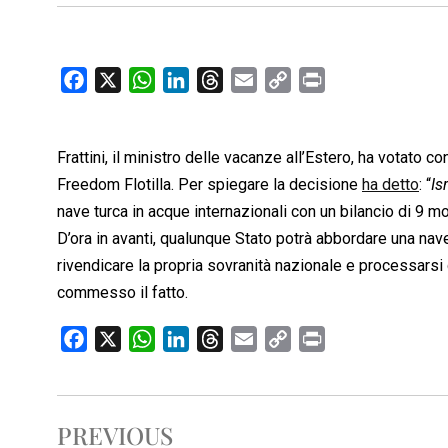
F
X
W
L
T
E
C
P
a
h
i
h
m
o
r
c
a
n
r
a
p
i
Frattini, il ministro delle vacanze all’Estero, ha votato 
e
t
k
e
i
y
n
b
s
e
a
l
L
t
Freedom Flotilla. Per spiegare la decisione
ha detto
: “
Is
o
A
d
d
i
nave turca in acque internazionali con un bilancio di 9 mor
o
p
I
s
n
D’ora in avanti, qualunque Stato potrà abbordare una nave
k
p
n
k
rivendicare la propria sovranità nazionale e processarsi da
commesso il fatto.
F
X
W
L
T
E
C
P
a
h
i
h
m
o
r
c
a
n
r
a
p
i
e
t
k
e
i
y
n
PREVIOUS
b
s
e
a
l
L
t