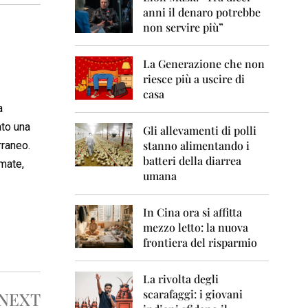
0
anni il denaro potrebbe
6
non servire più”
2
0
La Generazione che non
0
7
riesce più a uscire di
casa
2
a
0
ato una
0
Gli allevamenti di polli
8
stanno alimentando i
rraneo.
batteri della diarrea
rmate,
2
umana
0
0
9
In Cina ora si affitta
mezzo letto: la nuova
2
frontiera del risparmio
0
1
0
La rivolta degli
scarafaggi: i giovani
NEXT
2