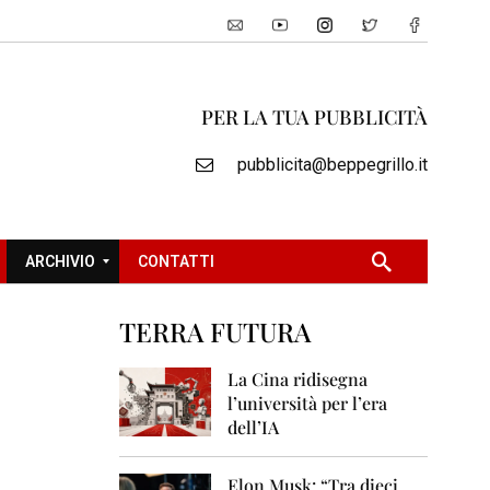
PER LA TUA PUBBLICITÀ
pubblicita@beppegrillo.it
ARCHIVIO
CONTATTI
TERRA FUTURA
2
0
La Cina ridisegna
0
l’università per l’era
5
dell’IA
2
0
Elon Musk: “Tra dieci