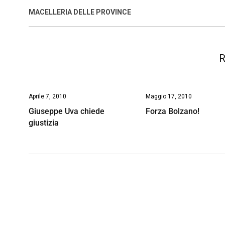
o
A
d
d
i
MACELLERIA DELLE PROVINCE
o
p
I
s
n
k
p
n
k
R
Aprile 7, 2010
Maggio 17, 2010
Giuseppe Uva chiede
Forza Bolzano!
giustizia