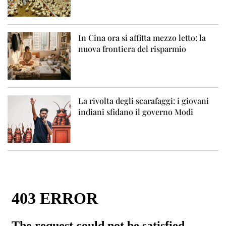
In Cina ora si affitta mezzo letto: la
nuova frontiera del risparmio
La rivolta degli scarafaggi: i giovani
indiani sfidano il governo Modi