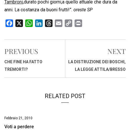
Tambroni
,durato pochi giorni,a quello attuale che dura da
anni. La costanza da buoni frutti!”.
oreste SP
F
X
W
L
T
E
C
P
a
h
i
h
m
o
r
c
a
n
r
a
p
i
e
t
k
e
i
y
n
PREVIOUS
NEXT
b
s
e
a
l
L
t
o
A
d
d
i
CHE FINE HA FATTO
LA DISTRUZIONE DEI BOSCHI,
o
p
I
s
n
TREMORTI?
LA LEGGE ATTILA/BRESSO
k
p
n
k
RELATED POST
Febbraio 21, 2010
Voti a perdere