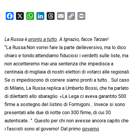
F
X
W
L
T
E
C
P
a
h
i
h
m
o
r
c
a
n
r
a
p
i
La Russa è
e
pronto a tutto
t
k
e
. A Ignazio, facce Tarzan!
i
y
n
b
s
e
a
l
L
t
“La Russa:Non vorrei fare la parte delleversivo, ma lo dico
o
A
d
d
i
chiaro e tondo:attendiamo fiduciosi i verdetti sulle liste, ma
o
p
I
s
n
non accetteremo mai una sentenza che impedisca a
k
p
n
k
centinaia di migliaia di nostri elettori di votarci alle regionali.
Se ci impediscono di correre siamo pronti a tutto… Sul caso
di Milano, La Russa replica a Umberto Bossi, che ha parlato
di dilettanti allo sbaraglio. «La Lega ci aveva garantito 500
firme a sostegno del listino di Formigoni… Invece si sono
presentati alle due di notte con 300 firme, di cui 30
autenticate…”. Questo per chi non avesse ancora capito che
i fascisti sono al governo! Dal primo
governo