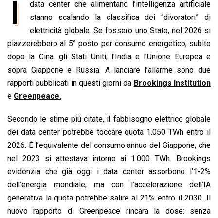
I
data center che alimentano l’intelligenza artificiale
c
a
n
r
a
p
i
e
stanno scalando la classifica dei “divoratori” di
t
k
e
i
y
n
b
s
e
a
l
L
t
elettricità globale. Se fossero uno Stato, nel 2026 si
o
A
d
d
i
piazzerebbero al 5° posto per consumo energetico, subito
o
p
I
s
n
dopo la Cina, gli Stati Uniti, l’India e l’Unione Europea e
k
p
n
k
sopra Giappone e Russia. A lanciare l’allarme sono due
rapporti pubblicati in questi giorni da
Brookings Institution
e
Greenpeace.
Secondo le stime più citate, il fabbisogno elettrico globale
dei data center potrebbe toccare quota 1.050 TWh entro il
2026. È l’equivalente del consumo annuo del Giappone, che
nel 2023 si attestava intorno ai 1.000 TWh. Brookings
evidenzia che già oggi i data center assorbono l’1-2%
dell’energia mondiale, ma con l’accelerazione dell’IA
generativa la quota potrebbe salire al 21% entro il 2030. Il
nuovo rapporto di Greenpeace rincara la dose: senza