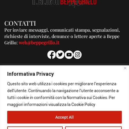
CONTATTI
Per inviare messaggi, comunicati stampa, segnalazioni,
richieste di interviste, denunce o lettere aperte a Beppe
Grillo:
web@beppegrillo.it
PUBBLICITA'
Informativa Privacy
Per la tua pubblicità su questo Blog:
Questo sito web utilizza i cookies per migliorare l'esperienza
pubblicita@beppegrillo.it
dell'utente. Continuando la navigazione l'utente acconsente a
tutti i cookie in conformità con la Normativa sui Cookies. Per
HOMEPAGE
COOKIE POLICY
PRIVACY POLICY
CONTATTI
maggiori informazioni visualizza la
Cookie Policy
Accept All
© Copyright 2026 - Il Blog di Beppe Grillo. All Rights Reserved - Powered by
happygrafic.com