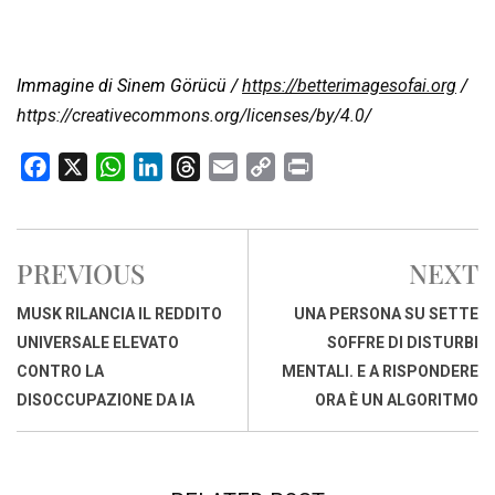
Immagine di Sinem Görücü /
https://betterimagesofai.org
/
https://creativecommons.org/licenses/by/4.0
/
F
X
W
L
T
E
C
P
a
h
i
h
m
o
r
c
a
n
r
a
p
i
e
t
k
e
i
y
n
PREVIOUS
NEXT
b
s
e
a
l
L
t
o
A
d
d
i
MUSK RILANCIA IL REDDITO
UNA PERSONA SU SETTE
o
p
I
s
n
UNIVERSALE ELEVATO
SOFFRE DI DISTURBI
k
p
n
k
CONTRO LA
MENTALI. E A RISPONDERE
DISOCCUPAZIONE DA IA
ORA È UN ALGORITMO