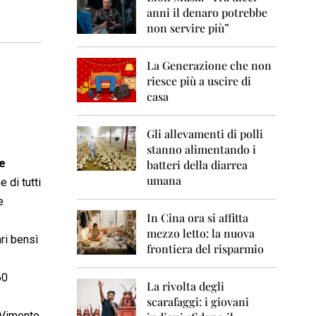
0
anni il denaro potrebbe
6
non servire più”
2
0
La Generazione che non
0
7
riesce più a uscire di
casa
2
0
0
Gli allevamenti di polli
8
stanno alimentando i
 e
batteri della diarrea
2
umana
 di tutti
0
0
e
9
In Cina ora si affitta
mezzo letto: la nuova
2
ri bensì
frontiera del risparmio
0
1
0
60
La rivolta degli
scarafaggi: i giovani
2
MoVimento