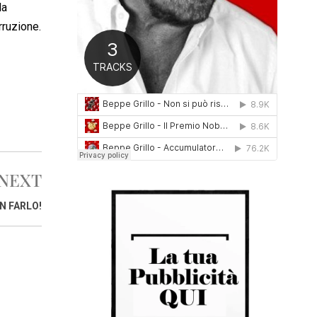
la
0
1
rruzione.
6
NEXT
N FARLO!