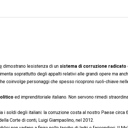
e
dimostrano lesistenza di un
sistema di corruzione radicato
imenta soprattutto degli appalti relativi alle grandi opere ma anche
 che coinvolge personaggi che spesso ricoprono ruoli-chiave nell
olitico
ed imprenditoriale italiano. Non servono rimedi straordina
a i soldi degli italiani: la corruzione costa al nostro Paese circa 
della Corte di conti, Luigi Giampaolino, nel 2012.
ubblici non vadano a finire nelle tasche di ladri e faccendieri. Il 