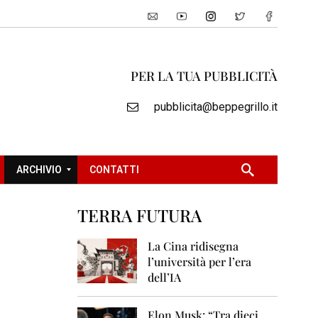
PER LA TUA PUBBLICITÀ
pubblicita@beppegrillo.it
ARCHIVIO
CONTATTI
TERRA FUTURA
2
0
La Cina ridisegna
0
l’università per l’era
5
dell’IA
2
0
Elon Musk: “Tra dieci