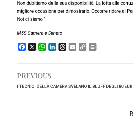
Non dubitiamo della sua disponibilità. La lotta alla corruzi
migliore occasione per dimostrarlo. Occorre ridare al Pa
Noi ci siamo.”
M5S Camera e Senato
F
X
W
L
T
E
C
P
a
h
i
h
m
o
r
c
a
n
r
a
p
i
e
t
k
e
i
y
n
PREVIOUS
b
s
e
a
l
L
t
o
A
d
d
i
I TECNICI DELLA CAMERA SVELANO IL BLUFF DEGLI 80 EU
o
p
I
s
n
k
p
n
k
R