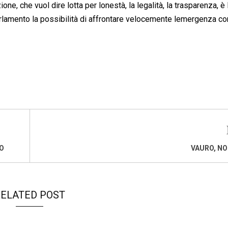
one, che vuol dire lotta per lonestà, la legalità, la trasparenza, è 
rlamento la possibilità di affrontare velocemente lemergenza co
RO
VAURO, NO
ELATED POST