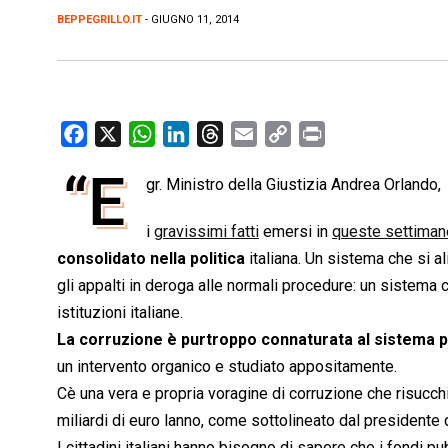
BEPPEGRILLO.IT
- GIUGNO 11, 2014
F
X
W
L
T
E
C
P
a
h
i
h
m
o
r
“E
gr. Ministro della Giustizia Andrea Orlando,
c
a
n
r
a
p
i
e
t
k
e
i
y
n
i
gravissimi fatti
emersi in
queste settiman
b
s
e
a
l
L
t
consolidato nella politica
italiana. Un sistema che si al
o
A
d
d
i
gli appalti in deroga alle normali procedure: un sistema
o
p
I
s
n
istituzioni italiane.
k
p
n
k
La corruzione è purtroppo connaturata al sistema p
un intervento organico e studiato appositamente.
Cè una vera e propria voragine di corruzione che risucchi
miliardi di euro lanno, come sottolineato dal presidente 
I cittadini italiani hanno bisogno di sapere che i fondi p