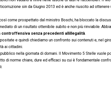
nticorruzione sin da Giugno 2013 ed è anche riuscito ad ottenere
 così come prospettato dal ministro Boschi, ha bloccato la discus
diato di un risultato ottenibile subito e non più rinviabile. Abb
 controffensiva senza precedenti allillegalità
.
positate e quindi chiediamo un confronto sui contenuti e, nel giro
 ai cittadini.
pubblico nella giornata di domani. Il Movimento 5 Stelle vuole p
tto di norme chiare, dure ed efficaci su cui è fondamentale confro
i: