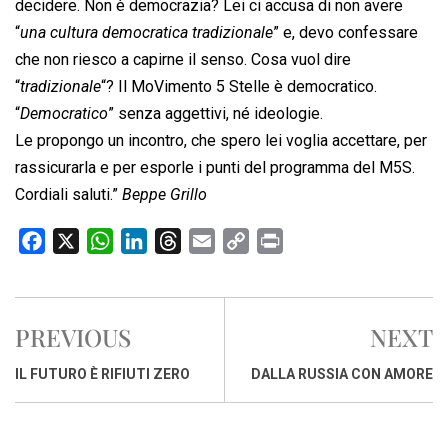
decidere. Non è democrazia? Lei ci accusa di non avere
“
una cultura democratica tradizionale
” e, devo confessare
che non riesco a capirne il senso. Cosa vuol dire
“
tradizionale
“? Il MoVimento 5 Stelle è democratico.
“
Democratico
” senza aggettivi, né ideologie.
Le propongo un incontro, che spero lei voglia accettare, per
rassicurarla e per esporle i punti del programma del M5S.
Cordiali saluti.”
Beppe Grillo
F
X
W
L
T
E
C
P
a
h
i
h
m
o
r
c
a
n
r
a
p
i
e
t
k
e
i
y
n
PREVIOUS
NEXT
b
s
e
a
l
L
t
o
A
d
d
i
IL FUTURO È RIFIUTI ZERO
DALLA RUSSIA CON AMORE
o
p
I
s
n
k
p
n
k