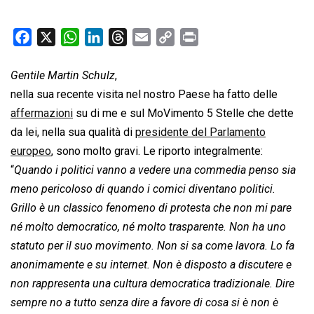
F
X
W
L
T
E
C
P
a
h
i
h
m
o
r
c
a
n
r
a
p
i
Gentile Martin Schulz
,
e
t
k
e
i
y
n
nella sua recente visita nel nostro Paese ha fatto delle
b
s
e
a
l
L
t
affermazioni
su di me e sul MoVimento 5 Stelle che dette
o
A
d
d
i
da lei, nella sua qualità di
presidente del Parlamento
o
p
I
s
n
europeo
, sono molto gravi. Le riporto integralmente:
k
p
n
k
“
Quando i politici vanno a vedere una commedia penso sia
meno pericoloso di quando i comici diventano politici.
Grillo è un classico fenomeno di protesta che non mi pare
né molto democratico, né molto trasparente. Non ha uno
statuto per il suo movimento. Non si sa come lavora. Lo fa
anonimamente e su internet. Non è disposto a discutere e
non rappresenta una cultura democratica tradizionale. Dire
sempre no a tutto senza dire a favore di cosa si è non è