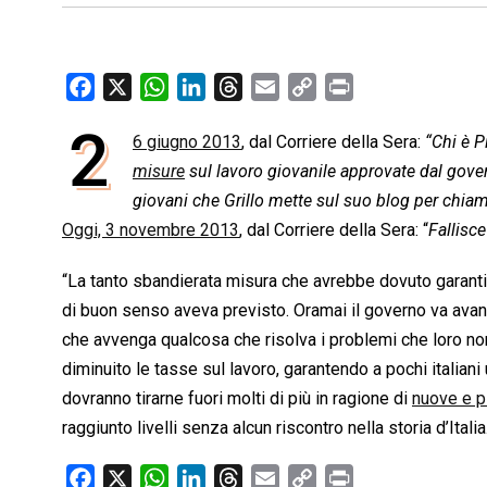
F
X
W
L
T
E
C
P
a
h
i
h
m
o
r
2
6 giugno 2013
, dal Corriere della Sera:
“Chi è P
c
a
n
r
a
p
i
e
misure
t
sul lavoro giovanile approvate dal gover
k
e
i
y
n
b
s
e
a
l
L
t
giovani che Grillo mette sul suo blog per chia
o
A
d
d
i
Oggi, 3 novembre 2013
, dal Corriere della Sera: “
Fallisc
o
p
I
s
n
“La tanto sbandierata misura che avrebbe dovuto garant
k
p
n
k
di buon senso aveva previsto. Oramai il governo va avanti 
che avvenga qualcosa che risolva i problemi che loro no
diminuito le tasse sul lavoro, garantendo a pochi italian
dovranno tirarne fuori molti di più in ragione di
nuove e p
raggiunto livelli senza alcun riscontro nella storia d’Ital
F
X
W
L
T
E
C
P