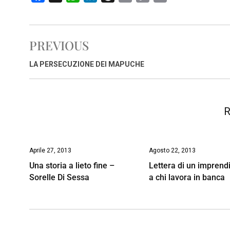
a
h
i
h
m
o
r
c
a
n
r
a
p
i
e
t
k
e
i
y
n
PREVIOUS
b
s
e
a
l
L
t
o
A
d
d
i
LA PERSECUZIONE DEI MAPUCHE
o
p
I
s
n
k
p
n
k
R
Aprile 27, 2013
Agosto 22, 2013
Una storia a lieto fine –
Lettera di un imprend
Sorelle Di Sessa
a chi lavora in banca