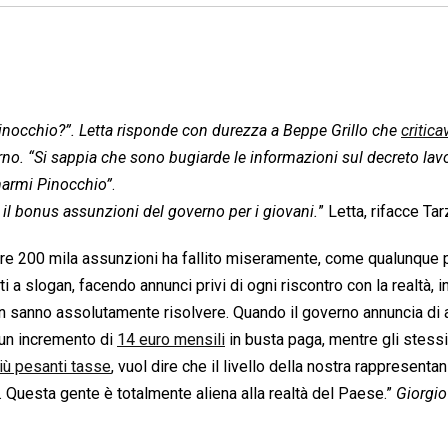
inocchio?”. Letta risponde con durezza a Beppe Grillo che
critica
no. “Si sappia che sono bugiarde le informazioni sul decreto lavo
marmi Pinocchio”
.
e il bonus assunzioni del governo per i giovani.
” Letta, rifacce Tar
ire 200 mila assunzioni ha fallito miseramente, come qualunque
a slogan, facendo annunci privi di ogni riscontro con la realtà, i
n sanno assolutamente risolvere. Quando il governo annuncia di 
i un incremento di
14 euro mensili
in busta paga, mentre gli stessi 
iù pesanti tasse
, vuol dire che il livello della nostra rappresenta
ia. Questa gente è totalmente aliena alla realtà del Paese.”
Giorgio