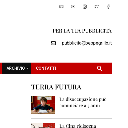
PER LA TUA PUBBLICITÀ
pubblicita@beppegrillo.it
ARCHIVIO
CONTATTI
TERRA FUTURA
2
0
La disoccupazione può
0
cominciare a 5 anni
5
2
0
La Cina ridisegna