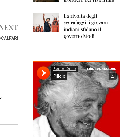
0
1
1
La rivolta degli
scarafaggi: i giovani
2
NEXT
0
indiani sfidano il
1
governo Modi
SCALFARI
2
2
0
1
3
2
0
1
4
?
2
0
1
5
2