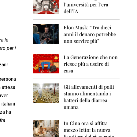
0
l’università per l’era
6
dell’IA
2
0
Elon Musk: “Tra dieci
0
anni il denaro potrebbe
7
va le
non servire più”
2
ro per i
0
La Generazione che non
0
8
riesce più a uscire di
zan!
casa
2
 persona
0
0
Gli allevamenti di polli
n attesa
9
stanno alimentando i
aver
batteri della diarrea
2
italiani
umana
0
nza ha
1
0
fra
In Cina ora si affitta
mezzo letto: la nuova
2
frontiera del risparmio