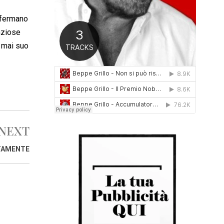
0
1
 fermano
6
nziose
à mai suo
NEXT
TTAMENTE