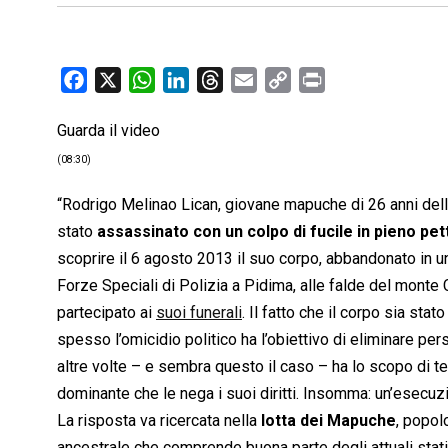
F
X
W
L
T
E
C
P
a
h
i
h
m
o
r
Guarda il video
c
a
n
r
a
p
i
e
t
k
e
i
y
n
(08:30)
b
s
e
a
l
L
t
“Rodrigo Melinao Lican, giovane mapuche di 26 anni della 
o
A
d
d
i
stato
assassinato con un colpo di fucile in pieno pet
o
p
I
s
n
scoprire il 6 agosto 2013 il suo corpo, abbandonato in u
k
p
n
k
Forze Speciali di Polizia a Pidima, alle falde del monte
partecipato ai
suoi funerali
. Il fatto che il corpo sia sta
spesso l’omicidio politico ha l’obiettivo di eliminare p
altre volte – e sembra questo il caso – ha lo scopo di te
dominante che le nega i suoi diritti. Insomma: un’esecu
La risposta va ricercata nella
lotta dei Mapuche
, popol
ancestrale che comprende buona parte degli attuali stati di