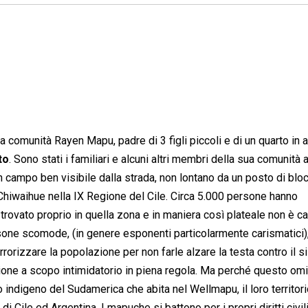
comunità Rayen Mapu, padre di 3 figli piccoli e di un quarto in ar
to
. Sono stati i familiari e alcuni altri membri della sua comunità 
n campo ben visibile dalla strada, non lontano da un posto di blo
 Chiwaihue nella IX Regione del Cile. Circa 5.000 persone hanno
to trovato proprio in quella zona e in maniera così plateale non è c
ersone scomode, (in genere esponenti particolarmente carismatici)
rrorizzare la popolazione per non farle alzare la testa contro il 
zione a scopo intimidatorio in piena regola. Ma perché questo om
o indigeno del Sudamerica che abita nel Wellmapu, il loro territor
 Cile ed Argentina. I mapuche si battono per i propri diritti civil