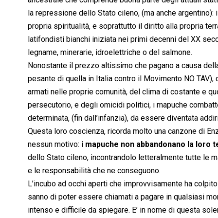
la repressione dello Stato cileno, (ma anche argentino): il 
propria spiritualità, e soprattutto il diritto alla propria
latifondisti bianchi iniziata nei primi decenni del XX sec
legname, minerarie, idroelettriche o del salmone.
Nonostante il prezzo altissimo che pagano a causa del
pesante di quella in Italia contro il Movimento NO TAV), de
armati nelle proprie comunità, del clima di costante e qu
persecutorio, e degli omicidi politici, i mapuche combatt
determinata, (fin dall’infanzia), da essere diventata addir
Questa loro coscienza, ricorda molto una canzone di En
nessun motivo:
i mapuche non abbandonano la loro t
dello Stato cileno, incontrandolo letteralmente tutte le m
e le responsabilità che ne conseguono.
L’incubo ad occhi aperti che improvvisamente ha colpito
sanno di poter essere chiamati a pagare in qualsiasi mo
intenso e difficile da spiegare. E’ in nome di questa sol