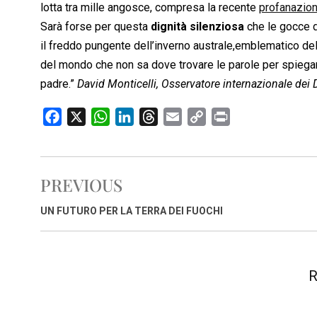
lotta tra mille angosce, compresa la recente
profanazion
Sarà forse per questa
dignità silenziosa
che le gocce d
il freddo pungente dell’inverno australe,emblematico de
del mondo che non sa dove trovare le parole per spiegar
padre.”
David Monticelli, Osservatore internazionale dei D
F
X
W
L
T
E
C
P
a
h
i
h
m
o
r
c
a
n
r
a
p
i
e
t
k
e
i
y
n
PREVIOUS
b
s
e
a
l
L
t
o
A
d
d
i
UN FUTURO PER LA TERRA DEI FUOCHI
o
p
I
s
n
k
p
n
k
R