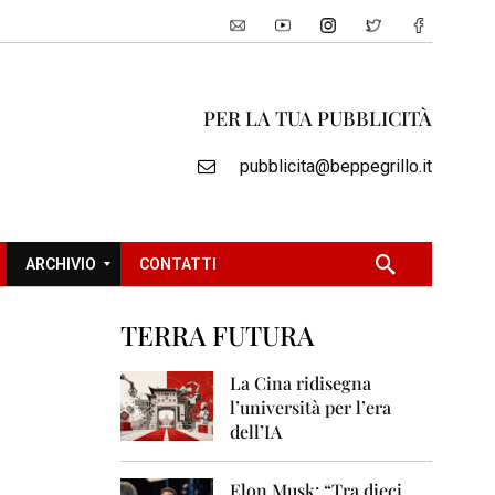
PER LA TUA PUBBLICITÀ
pubblicita@beppegrillo.it
ARCHIVIO
CONTATTI
TERRA FUTURA
2
0
La Cina ridisegna
0
l’università per l’era
5
dell’IA
2
0
Elon Musk: “Tra dieci