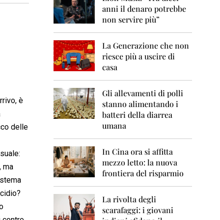
0
anni il denaro potrebbe
6
non servire più”
2
0
La Generazione che non
0
7
riesce più a uscire di
casa
2
0
0
Gli allevamenti di polli
rivo, è
8
stanno alimentando i
a
batteri della diarrea
2
umana
cco delle
0
0
9
In Cina ora si affitta
asuale:
mezzo letto: la nuova
2
, ma
frontiera del risparmio
0
sistema
1
0
icidio?
La rivolta degli
io
scarafaggi: i giovani
2
i contro