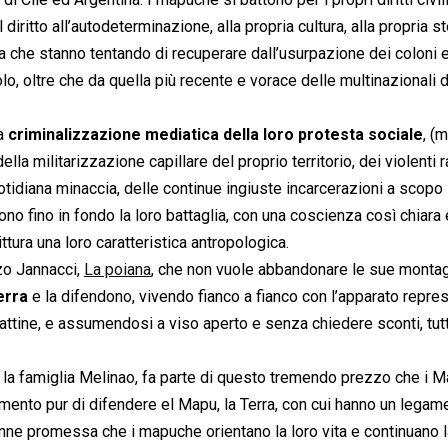
diritto all’autodeterminazione, alla propria cultura, alla propria sto
 terra che stanno tentando di recuperare dall’usurpazione dei coloni 
olo, oltre che da quella più recente e vorace delle multinazionali 
la
criminalizzazione mediatica della loro protesta sociale
, (
lla militarizzazione capillare del proprio territorio, dei violenti r
otidiana minaccia, delle continue ingiuste incarcerazioni a scopo
ono fino in fondo la loro battaglia, con una coscienza così chiara 
ittura una loro caratteristica antropologica.
zo Jannacci,
La poiana
, che non vuole abbandonare le sue monta
erra
e la difendono, vivendo fianco a fianco con l’apparato repre
attine, e assumendosi a viso aperto e senza chiedere sconti, tutti
 la famiglia Melinao, fa parte di questo tremendo prezzo che i 
mento pur di difendere el Mapu, la Terra, con cui hanno un legam
enne promessa che i mapuche orientano la loro vita e continuano l