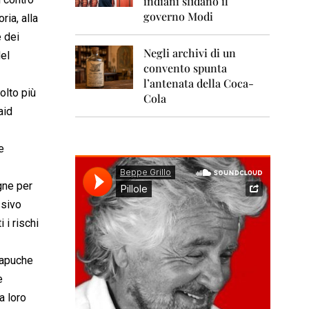
indiani sfidano il
0
1
governo Modi
ria, alla
1
e dei
Negli archivi di un
2
del
0
convento spunta
1
l’antenata della Coca-
2
molto più
Cola
aid
2
0
1
e
3
2
gne per
0
ssivo
1
4
 i rischi
2
0
Mapuche
1
e
5
a loro
2