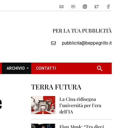
PER LA TUA PUBBLICITÀ
pubblicita@beppegrillo.it
ARCHIVIO
CONTATTI
TERRA FUTURA
2
e
0
La Cina ridisegna
0
l’università per l’era
5
dell’IA
2
0
Elon Musk: “Tra dieci