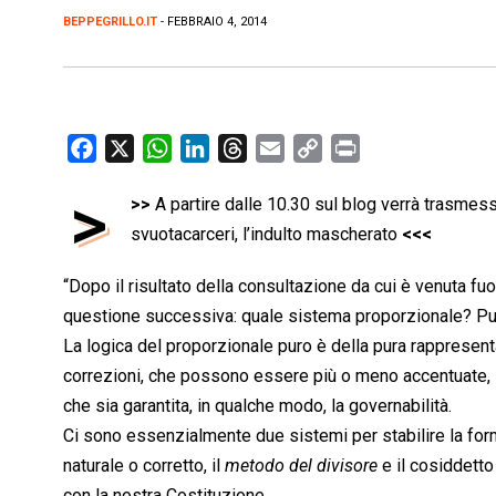
BEPPEGRILLO.IT
- FEBBRAIO 4, 2014
F
X
W
L
T
E
C
P
a
h
i
h
m
o
r
>
>>
A partire dalle 10.30 sul blog verrà trasmes
c
a
n
r
a
p
i
e
svuotacarceri, l’indulto mascherato
t
k
e
i
y
n
<<<
b
s
e
a
l
L
t
“Dopo il risultato della consultazione da cui è venuta fuo
o
A
d
d
i
questione successiva: quale sistema proporzionale? Pu
o
p
I
s
n
La logica del proporzionale puro è della pura rappresen
k
p
n
k
correzioni, che possono essere più o meno accentuate,
che sia garantita, in qualche modo, la governabilità.
Ci sono essenzialmente due sistemi per stabilire la formul
naturale o corretto, il 
metodo del divisore
 e il cosiddetto 
con la nostra Costituzione.