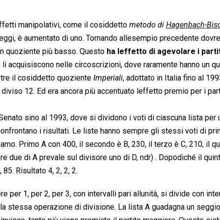
ffetti manipolativi, come il cosiddetto 
metodo di
Hagenbach-Bisc
i seggi, è aumentato di uno. Tornando allesempio precedente do
 un quoziente più basso. Questo
ha leffetto di agevolare i parti
 non li acquisiscono nelle circoscrizioni, dove raramente hanno un q
ltre il cosiddetto quoziente 
Imperiali
, adottato in Italia fino al 19
diviso 12. Ed era ancora più accentuato leffetto premio per i part
 il Senato sino al 1993, dove si dividono i voti di ciascuna lista per
confrontano i risultati. Le liste hanno sempre gli stessi voti di pri
iamo. Primo A con 400, il secondo è B, 230, il terzo è C, 210, il qu
ore due di A prevale sul divisore uno di D, ndr) . Dopodiché il quin
85. Risultato 4, 2, 2, 2.
re per 1, per 2, per 3, con intervalli pari allunità, si divide con inte
mo la stessa operazione di divisione. La lista A guadagna un seggio 