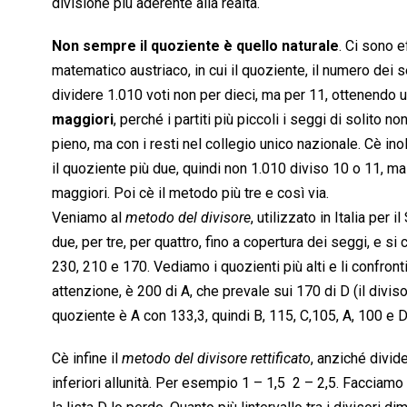
divisione più aderente alla realtà.
Non sempre il quoziente è quello naturale
. Ci sono e
matematico austriaco, in cui il quoziente, il numero de
dividere 1.010 voti non per dieci, ma per 11, ottenendo
maggiori
, perché i partiti più piccoli i seggi di solito
pieno, ma con i resti nel collegio unico nazionale. Cè ino
il quoziente più due, quindi non 1.010 diviso 10 o 11, ma 
maggiori. Poi cè il metodo più tre e così via.
Veniamo al 
metodo del divisore
, utilizzato in Italia per
due, per tre, per quattro, fino a copertura dei seggi, e si 
230, 210 e 170. Vediamo i quozienti più alti e li confront
attenzione, è 200 di A, che prevale sui 170 di D (il divis
quoziente è A con 133,3, quindi B, 115, C,105, A, 100 e D, 
Cè infine il 
metodo del divisore rettificato
, anziché divide
inferiori allunità. Per esempio 1 – 1,5  2 – 2,5. Faccia