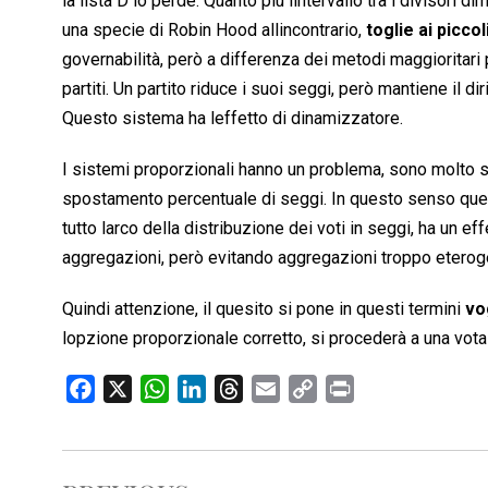
la lista D lo perde. Quanto più lintervallo tra i divisori
una specie di Robin Hood allincontrario,
toglie ai piccol
governabilità, però a differenza dei metodi maggioritari
partiti. Un partito riduce i suoi seggi, però mantiene il 
Questo sistema ha leffetto di dinamizzatore.
I sistemi proporzionali hanno un problema, sono molto st
spostamento percentuale di seggi. In questo senso quest
tutto larco della distribuzione dei voti in seggi, ha un
aggregazioni, però evitando aggregazioni troppo eterog
Quindi attenzione, il quesito si pone in questi termini
vo
lopzione proporzionale corretto, si procederà a una vot
F
X
W
L
T
E
C
P
a
h
i
h
m
o
r
c
a
n
r
a
p
i
e
t
k
e
i
y
n