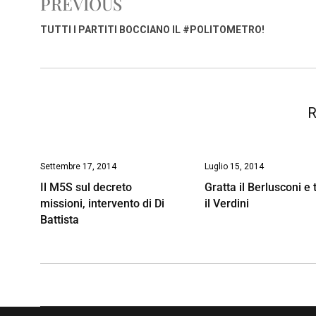
PREVIOUS
b
s
e
a
l
L
t
o
A
d
d
i
TUTTI I PARTITI BOCCIANO IL #POLITOMETRO!
o
p
I
s
n
k
p
n
k
R
Settembre 17, 2014
Luglio 15, 2014
Il M5S sul decreto
Gratta il Berlusconi e 
missioni, intervento di Di
il Verdini
Battista