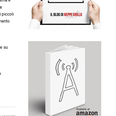
stema è
a
 piccoli
amento.
ce su
a