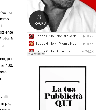
0
1
hoff
, un
6
vremmo
ti
uoziente
93, che è
iti
 uno, per
ma: 400,
arto,
to
rvalli
in più,