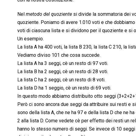
Nel 
metodo del quoziente
 si divide la sommatoria dei vo
quoziente. Poniamo di avere 1.010 voti e che dobbiamo a
voti di ciascuna lista e si dividono per il quoziente e si 
Un esempio.
La lista A ha 400 voti, la lista B 230, la lista C 210, la lis
Vediamo diviso 101 che cosa succede.
La lista A ha 3 seggi, cè un resto di 97 voti.
La lista B ha 2 seggi, cè un resto di 28 voti.
La lista C ha 2 seggi, cè un resto di 8 voti.
La lista D ha 1 seggio, cè un resto di 69 voti.
In questo modo abbiamo distribuito otto seggi (3+2+2+1
Però ci sono ancora due seggi da attribuire sui resti e si 
sono della lista A, che ne ha 97 e della lista D che ne ha 69
2 alla lista D. Come vedete cè per effetto dei resti un rel
hanno lo stesso numero di seggi. Se invece di 10 seggi