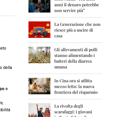
0
anni il denaro potrebbe
6
non servire più”
2
0
La Generazione che non
0
7
riesce più a uscire di
casa
2
0
reto
0
Gli allevamenti di polli
8
stanno alimentando i
batteri della diarrea
2
umana
o della
0
0
9
In Cina ora si affitta
mezzo letto: la nuova
2
ppo
e
frontiera del risparmio
0
1
0
te
,
La rivolta degli
bilità
scarafaggi: i giovani
2