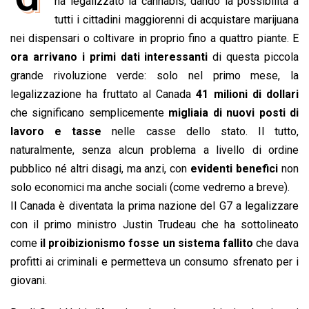
e
ha legalizzato la cannabis, dando la possibilità a
t
k
e
i
y
n
b
s
e
a
l
L
t
tutti i cittadini maggiorenni di acquistare marijuana
o
A
d
d
i
nei dispensari o coltivare in proprio fino a quattro piante. E
o
p
I
s
n
ora arrivano i primi dati interessanti
di questa piccola
k
p
n
k
grande rivoluzione verde: solo nel primo mese, la
legalizzazione ha fruttato al Canada
41 milioni di dollari
che significano semplicemente
migliaia di nuovi posti di
lavoro e tasse
nelle casse dello stato. Il tutto,
naturalmente, senza alcun problema a livello di ordine
pubblico né altri disagi, ma anzi, con
evidenti benefici
non
solo economici ma anche sociali (come vedremo a breve).
Il Canada è diventata la prima nazione del G7 a legalizzare
con il primo ministro Justin Trudeau che ha sottolineato
come
il proibizionismo fosse un sistema fallito
che dava
profitti ai criminali e permetteva un consumo sfrenato per i
giovani.