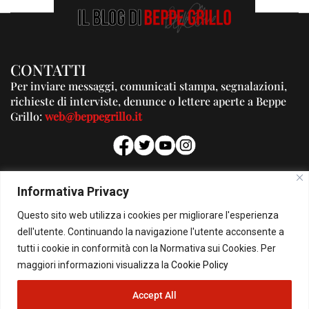
CONTATTI
Per inviare messaggi, comunicati stampa, segnalazioni,
richieste di interviste, denunce o lettere aperte a Beppe
Grillo:
web@beppegrillo.it
PUBBLICITA'
Informativa Privacy
Per la tua pubblicità su questo Blog:
Questo sito web utilizza i cookies per migliorare l'esperienza
pubblicita@beppegrillo.it
dell'utente. Continuando la navigazione l'utente acconsente a
tutti i cookie in conformità con la Normativa sui Cookies. Per
HOMEPAGE
COOKIE POLICY
PRIVACY POLICY
CONTATTI
maggiori informazioni visualizza la
Cookie Policy
Accept All
© Copyright 2026 - Il Blog di Beppe Grillo. All Rights Reserved - Powered by