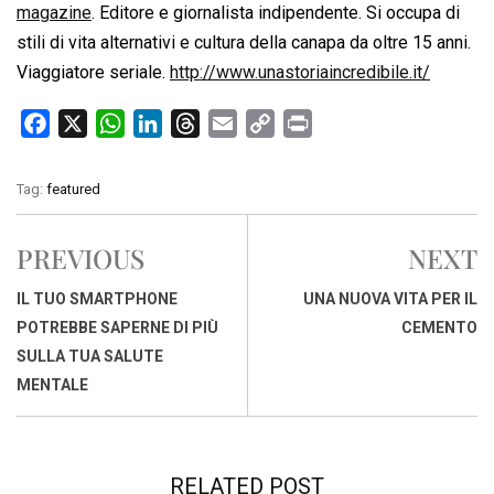
magazine
. Editore e giornalista indipendente. Si occupa di
stili di vita alternativi e cultura della canapa da oltre 15 anni.
Viaggiatore seriale.
http://www.unastoriaincredibile.it/
F
X
W
L
T
E
C
P
a
h
i
h
m
o
r
c
a
n
r
a
p
i
Tag:
featured
e
t
k
e
i
y
n
b
s
e
a
l
L
t
PREVIOUS
NEXT
o
A
d
d
i
o
p
I
s
n
IL TUO SMARTPHONE
UNA NUOVA VITA PER IL
k
p
n
k
POTREBBE SAPERNE DI PIÙ
CEMENTO
SULLA TUA SALUTE
MENTALE
RELATED POST