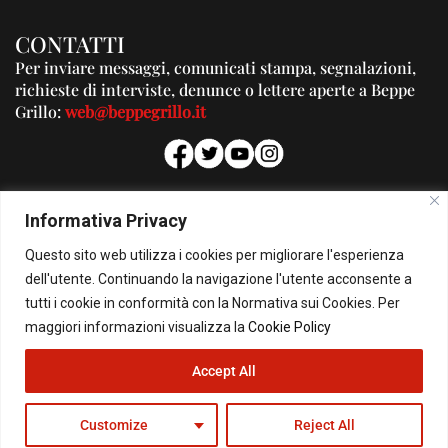
CONTATTI
Per inviare messaggi, comunicati stampa, segnalazioni,
richieste di interviste, denunce o lettere aperte a Beppe
Grillo:
web@beppegrillo.it
PUBBLICITA'
Informativa Privacy
Per la tua pubblicità su questo Blog:
Questo sito web utilizza i cookies per migliorare l'esperienza
pubblicita@beppegrillo.it
dell'utente. Continuando la navigazione l'utente acconsente a
tutti i cookie in conformità con la Normativa sui Cookies. Per
HOMEPAGE
COOKIE POLICY
PRIVACY POLICY
CONTATTI
maggiori informazioni visualizza la
Cookie Policy
Accept All
© Copyright 2026 - Il Blog di Beppe Grillo. All Rights Reserved - Powered by
happygrafic.com
Customize
Reject All