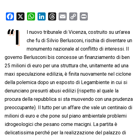
F
X
W
L
T
E
C
P
a
h
i
h
m
o
r
“I
l nuovo tribunale di Vicenza, costruito su un’area
c
a
n
r
a
p
i
e
che fu di Silvio Berlusconi, rischia di diventare un
t
k
e
i
y
n
b
s
e
a
l
L
t
monumento nazionale al conflitto di interessi. Il
o
A
d
d
i
governo Berlusconi bis concesse un finanziamento di ben
o
p
I
s
n
25 milioni di euro per una struttura che, unitamente ad una
k
p
n
k
maxi speculazione edilizia, è finita nuovamente nel ciclone
della polemica dopo un esposto di Legambiente in cui si
denunciano presunti abusi edilizi (rispetto al quale la
procura della repubblica si sta muovendo con una prudenza
preoccupante). Il tutto per un affare che vale un centinaio di
milioni di euro e che pone sul piano ambientale problemi
idrogeologici che pesano come macigni. La partita è
delicatissima perché per la realizzazione del palazzo di