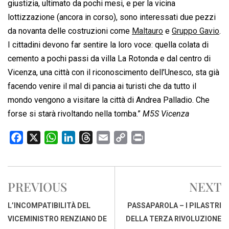
giustizia, ultimato da pochi mesi, e per la vicina
lottizzazione (ancora in corso), sono interessati due pezzi
da novanta delle costruzioni come
Maltauro
e
Gruppo Gavio
.
I cittadini devono far sentire la loro voce: quella colata di
cemento a pochi passi da villa La Rotonda e dal centro di
Vicenza, una città con il riconoscimento dell’Unesco, sta già
facendo venire il mal di pancia ai turisti che da tutto il
mondo vengono a visitare la città di Andrea Palladio. Che
forse si starà rivoltando nella tomba.”
M5S Vicenza
F
X
W
L
T
E
C
P
a
h
i
h
m
o
r
c
a
n
r
a
p
i
e
t
k
e
i
y
n
PREVIOUS
NEXT
b
s
e
a
l
L
t
o
A
d
d
i
L’INCOMPATIBILITÀ DEL
PASSAPAROLA – I PILASTRI
o
p
I
s
n
VICEMINISTRO RENZIANO DE
DELLA TERZA RIVOLUZIONE