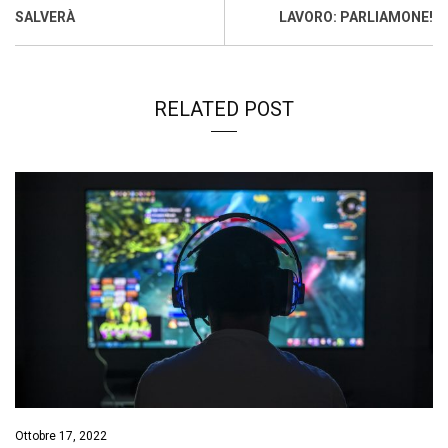
k
p
n
k
SALVERÀ
LAVORO: PARLIAMONE!
RELATED POST
Ottobre 17, 2022