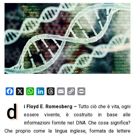
F
X
W
L
T
E
C
P
a
h
i
h
m
o
r
d
i Floyd E. Romesberg –
Tutto ciò che è vita, ogni
c
a
n
r
a
p
i
e
essere vivente, è costruito in base alle
t
k
e
i
y
n
b
s
e
a
l
L
t
informazioni fornite nel DNA. Che cosa significa?
o
A
d
d
i
Che proprio come la lingua inglese, formata da lettere