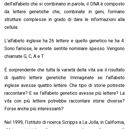
o
p
I
s
n
dell’alfabeto che si combinano in parole, il DNA è composto
k
p
n
k
da lettere genetiche che, combinate in geni, formano
strutture complesse in grado di dare le informazioni alla
cellula.
L’alfabeto inglese ha 26 lettere e quello genetico ne ha 4.
Sono famose, le avrete sentite nominare spesso. Vengono
chiamate G, C, A e T.
É sorprendente che tutta la varietà della vita sia il risultato
di quattro lettere genetiche. Immaginate se l’alfabeto
inglese avesse quattro lettere. Che tipo di storie potreste
raccontare? E se l’alfabeto genetico avesse più lettere? La
vita con più lettere potrebbe raccontare storie diverse?
Forse anche più interessanti?
Nel 1999, l’Istituto di ricerca Scripps a La Jolla, in California,