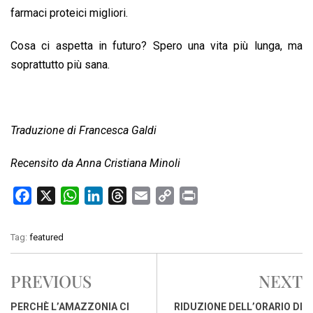
farmaci proteici migliori.
Cosa ci aspetta in futuro? Spero una vita più lunga, ma
soprattutto più sana.
Traduzione di Francesca Galdi
Recensito da Anna Cristiana Minoli
F
X
W
L
T
E
C
P
a
h
i
h
m
o
r
c
a
n
r
a
p
i
Tag:
featured
e
t
k
e
i
y
n
b
s
e
a
l
L
t
PREVIOUS
NEXT
o
A
d
d
i
o
p
I
s
n
PERCHÈ L’AMAZZONIA CI
RIDUZIONE DELL’ORARIO DI