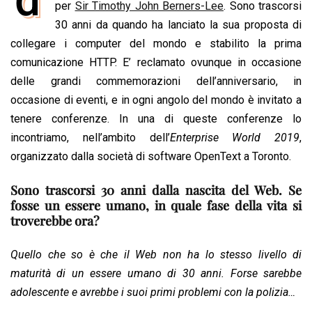
e
per
Sir Timothy John Berners-Lee
t
k
e
i
y
n
. Sono trascorsi
b
s
e
a
l
L
t
30 anni da quando ha lanciato la sua proposta di
o
A
d
d
i
collegare i computer del mondo e stabilito la prima
o
p
I
s
n
comunicazione HTTP. E’ reclamato ovunque in occasione
k
p
n
k
delle grandi commemorazioni dell’anniversario, in
occasione di eventi, e in ogni angolo del mondo è invitato a
tenere conferenze. In una di queste conferenze lo
incontriamo, nell’ambito dell’
Enterprise World 2019
,
organizzato dalla società di software OpenText a Toronto.
Sono trascorsi 30 anni dalla nascita del Web. Se
fosse un essere umano, in quale fase della vita si
troverebbe ora?
Quello che so è che il Web non ha lo stesso livello di
maturità di un essere umano di 30 anni. Forse sarebbe
adolescente e avrebbe i suoi primi problemi con la polizia…