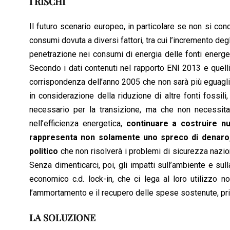
I RISCHI
Il futuro scenario europeo, in particolare se non si con
consumi dovuta a diversi fattori, tra cui l’incremento deg
penetrazione nei consumi di energia delle fonti energet
Secondo i dati contenuti nel rapporto ENI 2013 e quell
corrispondenza dell’anno 2005 che non sarà più eguaglia
in considerazione della riduzione di altre fonti fossil
necessario per la transizione, ma che non necessita d
nell’efficienza energetica,
continuare a costruire nuo
rappresenta non solamente uno spreco di denaro, 
politico
che non risolverà i problemi di sicurezza naziona
Senza dimenticarci, poi, gli impatti sull’ambiente e su
economico c.d. lock-in, che ci lega al loro utilizzo 
l’ammortamento e il recupero delle spese sostenute, prim
LA SOLUZIONE