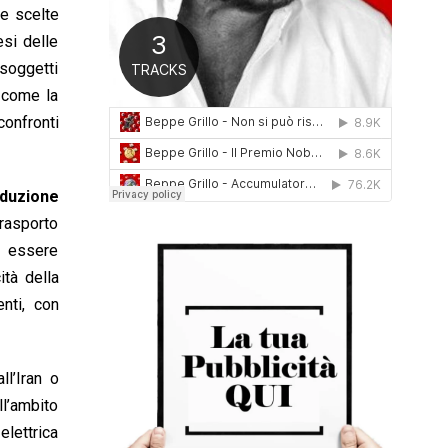
re scelte
0
1
esi delle
6
 soggetti
i come la
confronti
oduzione
trasporto
er essere
ità della
nti, con
l’Iran o
l’ambito
lettrica