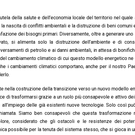
 tutela della salute e dell’economia locale del territorio nel quale 
a nascita di conflitti ambientali e la distruzione di beni comuni 
sfazione dei bisogni primari. Diversamente, oltre a generare uno
vato, si alimenta solo la distruzione dell’ambiente e di con
ersamenti di petrolio e ai danni ambientali, in attesa di bonifich
 del cambiamento climatico di cui questo modello energetico ne 
 che i cambiamenti climatici comportano, anche per il nostro Pa
erlo.
te nella costruzione della transizione verso un nuovo modello e
ce di trasformarsi grazie a un ruolo più consapevole e attivo dei 
ie all’impiego delle già esistenti nuove tecnologie. Solo così p
è chiamata. Siamo ben consapevoli che questa trasformazione 
re, considerato che gli ostacoli e le resistenze dei poteri
nica possibile per la tenuta del sistema stesso, che si gioca in 