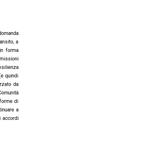
a domanda
ansito, a
 in forma
emissioni
esilienza
(e quindi
izzato da
 Comunità
 forme di
tinuare a
i accordi