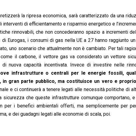
cretizzerà la ripresa economica, sarà caratterizzato da una ridu
li interventi di efficientamento e risparmio energetico e l’increme
iche rinnovabili, che non concederanno spazio a incrementi dell
i di Eurogas, i consumi di gas nella UE a 27 hanno raggiunto un
to, uno scenario che attualmente non è cambiato. Per tali ragio
i, come il carbone, il vettore gas va considerato un vettore si
i nuova capacità incentivata. Invece di investire nelle rinno
ve infrastrutture o centrali per le energie fossili, quali
in gran parte pubblico, ma costituisce un vero e propri
le e ci continuerà a tenere legati alle necessità politiche di alt
lla sicurezza che queste infrastrutture comunque comportano, e 
non per i benefici ambientali offerti, ma semplicemente per p
a, e dei guadagni legati alle economie di scala, poi.