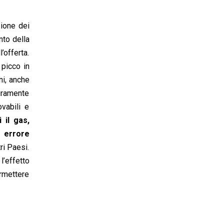
zione dei
nto della
’offerta.
 picco in
ni, anche
curamente
vabili e
 il gas,
o errore
ri Paesi.
l’effetto
ermettere