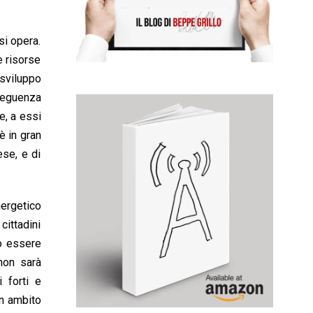
si opera.
e risorse
 sviluppo
seguenza
e, a essi
è in gran
ese, e di
nergetico
cittadini
uò essere
non sarà
 forti e
un ambito