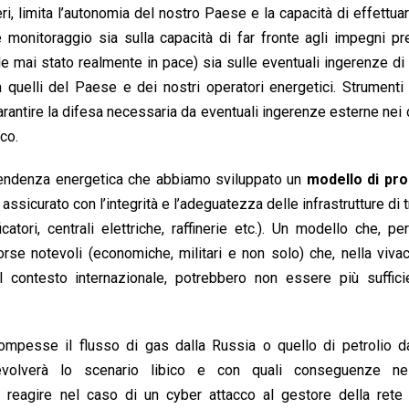
i, limita l’autonomia del nostro Paese e la capacità di effettua
 monitoraggio sia sulla capacità di far fronte agli impegni pr
le mai stato realmente in pace) sia sulle eventuali ingerenze di
da quelli del Paese e dei nostri operatori energetici. Strument
rantire la difesa necessaria da eventuali ingerenze esterne nei 
co.
pendenza energetica che abbiamo sviluppato un
modello di pr
ssicurato con l’integrità e l’adeguatezza delle infrastrutture di 
catori, centrali elettriche, raffinerie etc.). Un modello che, p
rse notevoli (economiche, militari e non solo) che, nella vivac
l contesto internazionale, potrebbero non essere più sufficie
mpesse il flusso di gas dalla Russia o quello di petrolio dal
olverà lo scenario libico e con quali conseguenze nel
eagire nel caso di un cyber attacco al gestore della rete e