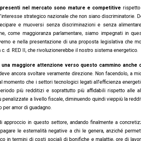
e presenti nel mercato sono mature e competitive
rispetto
er l’interesse strategico nazionale che non siano discriminatorie.
tecipare e muoversi senza discriminazioni e senza alimentare
ione, come maggioranza parlamentare, siamo impegnati in quest
verno e nella presentazione di una proposta legislativa che mod
a c. d. RED II, che rivoluzionerebbe il nostro sistema energetico.
re una maggiore attenzione verso questo cammino anche 
, deve ancora svoltare veramente direzione. Non facendolo, a mi
dal momento che i settori tecnologici legati all’efficienza energeti
iodo più redditizi e soprattutto più affidabili rispetto alle al
nalizzate a livello fiscale, diminuendo quindi vieppiù la reddit
io per amor di guadagno.
i approccio in questo settore, andando finalmente a concretiz
r pagare le esternalità negative a chi le genera, anziché perme
co in termini di costi sociali di bonifiche e malattie, ore di lavo