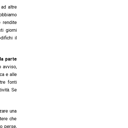
 ad altre
 Dobbiamo
 rendite
i giorni
ifichi il
da parte
o avviso,
ca e alle
tre fonti
ività. Se
zare una
ttere che
ro perse,