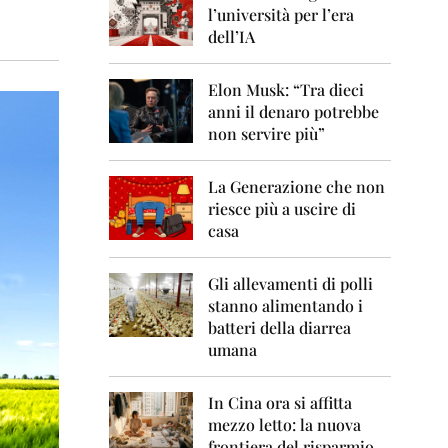
0
l’università per l’era
6
dell’IA
2
0
Elon Musk: “Tra dieci
0
anni il denaro potrebbe
7
non servire più”
2
0
La Generazione che non
0
8
riesce più a uscire di
casa
2
0
0
Gli allevamenti di polli
9
stanno alimentando i
batteri della diarrea
2
umana
0
1
0
In Cina ora si affitta
mezzo letto: la nuova
2
frontiera del risparmio