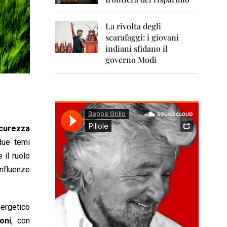
0
1
1
La rivolta degli
scarafaggi: i giovani
2
0
indiani sfidano il
1
governo Modi
2
2
0
1
3
icurezza
2
due temi
0
1
 il ruolo
4
influenze
2
0
1
ergetico
5
oni
, con
2