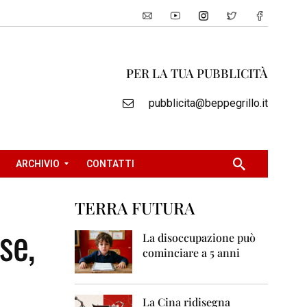
PER LA TUA PUBBLICITÀ
pubblicita@beppegrillo.it
ARCHIVIO
CONTATTI
TERRA FUTURA
2
se,
0
La disoccupazione può
0
cominciare a 5 anni
5
2
0
La Cina ridisegna