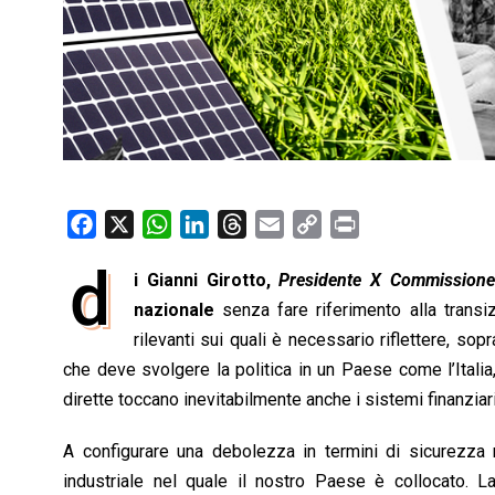
F
X
W
L
T
E
C
P
a
h
i
h
m
o
r
d
i Gianni Girotto,
Presidente X Commissione
c
a
n
r
a
p
i
e
nazionale
t
k
senza fare riferimento alla trans
e
i
y
n
b
s
e
a
l
L
t
rilevanti sui quali è necessario riflettere, sop
o
A
d
d
i
che deve svolgere la politica in un Paese come l’Italia
o
p
I
s
n
dirette toccano inevitabilmente anche i sistemi finanziar
k
p
n
k
A configurare una debolezza in termini di sicurezza 
industriale nel quale il nostro Paese è collocato. La