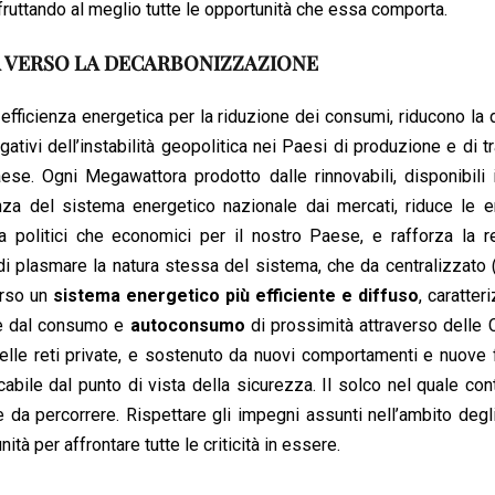
fruttando al meglio tutte le opportunità che essa comporta.
A VERSO LA DECARBONIZZAZIONE
 di efficienza energetica per la riduzione dei consumi, riducono l
egativi dell’instabilità geopolitica nei Paesi di produzione e di tr
ese. Ogni Megawattora prodotto dalle rinnovabili, disponibili
denza del sistema energetico nazionale dai mercati, riduce le 
a politici che economici per il nostro Paese, e rafforza la r
 plasmare la natura stessa del sistema, che da centralizzato 
erso un
sistema energetico più efficiente e diffuso
, caratter
i e dal consumo e
autoconsumo
di prossimità attraverso delle
 delle reti private, e sostenuto da nuovi comportamenti e nuove
cabile dal punto di vista della sicurezza. Il solco nel quale con
e da percorrere. Rispettare gli impegni assunti nell’ambito degl
ità per affrontare tutte le criticità in essere.