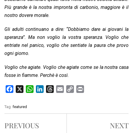
Più grande è la nostra impronta di carbonio, maggiore è il
nostro dovere morale.
Gli adulti continuano a dire: “Dobbiamo dare ai giovani la
speranza”. Ma non voglio la vostra speranza. Voglio che
entriate nel panico, voglio che sentiate la paura che provo
ogni giorno.
Voglio che agiate. Voglio che agiate come se la nostra casa
fosse in fiamme. Perchè è così.
F
X
W
L
T
E
C
P
a
h
i
h
m
o
r
c
a
n
r
a
p
i
Tag:
featured
e
t
k
e
i
y
n
b
s
e
a
l
L
t
PREVIOUS
NEXT
o
A
d
d
i