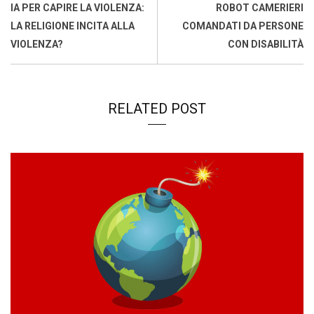
o
p
I
s
n
IA PER CAPIRE LA VIOLENZA:
ROBOT CAMERIERI
k
p
n
k
LA RELIGIONE INCITA ALLA
COMANDATI DA PERSONE
VIOLENZA?
CON DISABILITÀ
RELATED POST