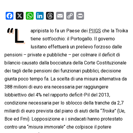
F
X
W
L
T
E
C
P
a
h
i
h
m
o
r
“L
apripista lo fa un Paese dei
PIIGS
che la Troika
c
a
n
r
a
p
i
e
tiene sott’occhio: il Portogallo. Il governo
t
k
e
i
y
n
b
s
e
a
l
L
t
lusitano effettuerà un prelievo forzoso dalle
o
A
d
d
i
pensioni – private e pubbliche – per colmare il deficit di
o
p
I
s
n
bilancio causato dalla bocciatura della Corte Costituzionale
k
p
n
k
dei tagli delle pensioni dei funzionari pubblici, decisione
giunta poco tempo fa. La scelta di una misura alternativa da
388 milioni di euro era necessaria per raggiungere
lobbiettivo del 4% nel rapporto deficit-Pil del 2013,
condizione necessaria per lo sblocco della tranche da 2,7
miliardi di euro prevista dal piano di aiuti della “
Troika
” (Ue,
Bce ed Fmi). Lopposizione e i sindacati hanno protestato
contro una “
misura immorale
” che colpisce il potere