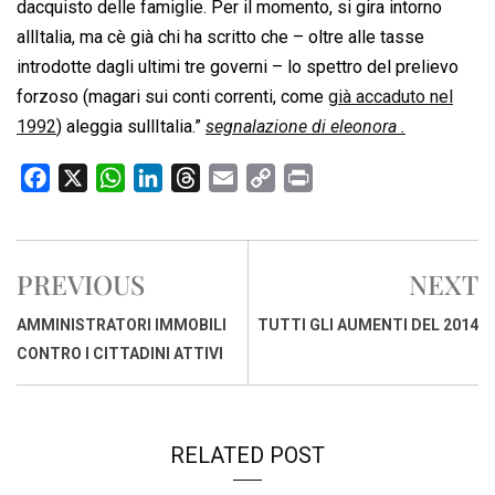
dacquisto delle famiglie. Per il momento, si gira intorno
allItalia, ma cè già chi ha scritto che – oltre alle tasse
introdotte dagli ultimi tre governi – lo spettro del prelievo
forzoso (magari sui conti correnti, come
già accaduto nel
1992
) aleggia sullItalia.”
segnalazione di eleonora .
F
X
W
L
T
E
C
P
a
h
i
h
m
o
r
c
a
n
r
a
p
i
e
t
k
e
i
y
n
PREVIOUS
NEXT
b
s
e
a
l
L
t
o
A
d
d
i
AMMINISTRATORI IMMOBILI
TUTTI GLI AUMENTI DEL 2014
o
p
I
s
n
CONTRO I CITTADINI ATTIVI
k
p
n
k
RELATED POST