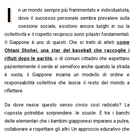
a
h
i
h
m
o
r
I
n un mondo sempre più frammentato e individualista,
c
a
n
r
a
p
i
e
dove il successo personale sembra prevalere sulla
t
k
e
i
y
n
b
s
e
a
l
L
t
coesione sociale, esistono ancora luoghi in cui la
o
A
d
d
i
collettività e il rispetto reciproco sono pilastri fondamentali.
o
p
I
s
n
Il Giappone è uno di questi. Che si tratti di atleti
come
k
p
n
k
Ohtani Shohei, una star del baseball che raccoglie i
rifiuti dopo le partite
, o di comuni cittadini che aspettano
pazientemente il verde al semaforo anche quando la strada
è vuota, il Giappone incarna un modello di ordine e
responsabilità collettiva che lascia il resto del mondo a
riflettere.
Da dove nasce questo senso civico così radicato? La
risposta potrebbe sorprendere: le scuole. È tra i banchi
delle elementari che i bambini giapponesi imparano a pulire,
collaborare e rispettare gli altri. Un approccio educativo che