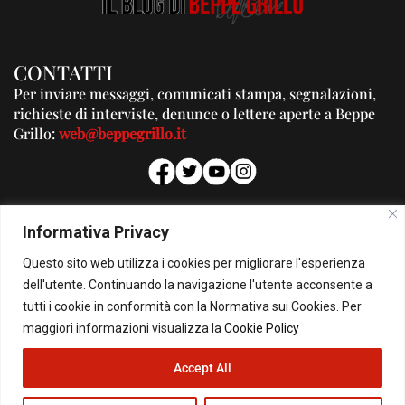
CONTATTI
Per inviare messaggi, comunicati stampa, segnalazioni,
richieste di interviste, denunce o lettere aperte a Beppe
Grillo:
web@beppegrillo.it
PUBBLICITA'
Informativa Privacy
Per la tua pubblicità su questo Blog:
Questo sito web utilizza i cookies per migliorare l'esperienza
pubblicita@beppegrillo.it
dell'utente. Continuando la navigazione l'utente acconsente a
tutti i cookie in conformità con la Normativa sui Cookies. Per
HOMEPAGE
COOKIE POLICY
PRIVACY POLICY
CONTATTI
maggiori informazioni visualizza la
Cookie Policy
Accept All
© Copyright 2026 - Il Blog di Beppe Grillo. All Rights Reserved - Powered by
happygrafic.com