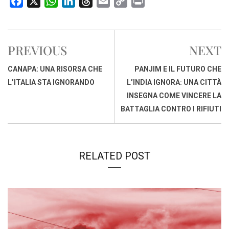
F
X
W
L
T
E
C
P
a
h
i
h
m
o
r
c
a
n
r
a
p
i
e
t
k
e
i
y
n
PREVIOUS
NEXT
b
s
e
a
l
L
t
o
A
d
d
i
CANAPA: UNA RISORSA CHE
PANJIM E IL FUTURO CHE
o
p
I
s
n
L’ITALIA STA IGNORANDO
L’INDIA IGNORA: UNA CITTÀ
k
p
n
k
INSEGNA COME VINCERE LA
BATTAGLIA CONTRO I RIFIUTI
RELATED POST