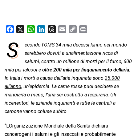
F
X
W
L
T
E
C
P
a
h
i
h
m
o
r
S
econdo l’OMS 34 mila decessi lanno nel mondo
c
a
n
r
a
p
i
e
sarebbero dovuti a unalimentazione ricca di
t
k
e
i
y
n
b
s
e
a
l
L
t
salumi, contro un milione di morti per il fumo, 600
o
A
d
d
i
mila per lalcool e
oltre 200 mila per linquinamento dellaria
.
o
p
I
s
n
In Italia i morti a causa dell’aria inquinata sono
25.000
k
p
n
k
all’anno
, un’epidemia. La carne rossa puoi decidere se
mangiarla o meno, l’aria sei costretto a respirarla. Gli
inceneritori, le aziende inquinanti e tutte le centrali a
carbone vanno chiuse subito.
“LOrganizzazione Mondiale della Sanità dichiara
cancerogeni i salumi e gli insaccati e probabilmente