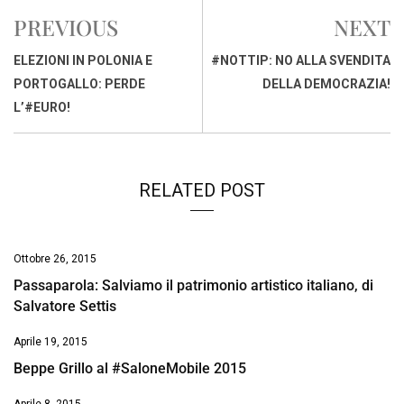
e
t
k
e
i
y
n
PREVIOUS
NEXT
b
s
e
a
l
L
t
o
A
d
d
i
ELEZIONI IN POLONIA E
#NOTTIP: NO ALLA SVENDITA
o
p
I
s
n
PORTOGALLO: PERDE
DELLA DEMOCRAZIA!
k
p
n
k
L’#EURO!
RELATED POST
Ottobre 26, 2015
Passaparola: Salviamo il patrimonio artistico italiano, di
Salvatore Settis
Aprile 19, 2015
Beppe Grillo al #SaloneMobile 2015