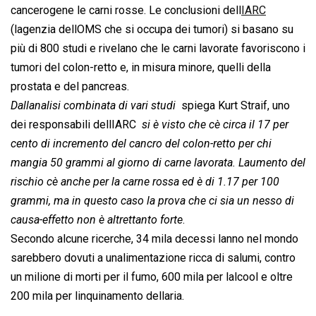
cancerogene le carni rosse. Le conclusioni dell
IARC
(lagenzia dellOMS che si occupa dei tumori) si basano su
più di 800 studi e rivelano che le carni lavorate favoriscono i
tumori del colon-retto e, in misura minore, quelli della
prostata e del pancreas.
Dallanalisi combinata di vari studi
 spiega Kurt Straif, uno
dei responsabili dellIARC 
si è visto che cè circa il 17 per
cento di incremento del cancro del colon-retto per chi
mangia 50 grammi al giorno di carne lavorata. Laumento del
rischio cè anche per la carne rossa ed è di 1.17 per 100
grammi, ma in questo caso la prova che ci sia un nesso di
causa-effetto non è altrettanto forte
.
Secondo alcune ricerche, 34 mila decessi lanno nel mondo
sarebbero dovuti a unalimentazione ricca di salumi, contro
un milione di morti per il fumo, 600 mila per lalcool e oltre
200 mila per linquinamento dellaria.