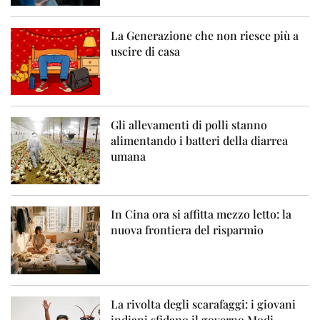
La Generazione che non riesce più a
uscire di casa
Gli allevamenti di polli stanno
alimentando i batteri della diarrea
umana
In Cina ora si affitta mezzo letto: la
nuova frontiera del risparmio
La rivolta degli scarafaggi: i giovani
indiani sfidano il governo Modi