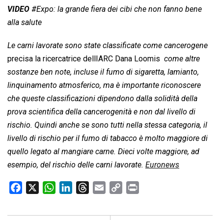
VIDEO
#Expo: la grande fiera dei cibi che non fanno bene
alla salute
Le carni lavorate sono state classificate come cancerogene

precisa la ricercatrice dellIARC Dana Loomis 
come altre
sostanze ben note, incluse il fumo di sigaretta, lamianto,
linquinamento atmosferico, ma è importante riconoscere
che queste classificazioni dipendono dalla solidità della
prova scientifica della cancerogenità e non dal livello di
rischio. Quindi anche se sono tutti nella stessa categoria, il
livello di rischio per il fumo di tabacco è molto maggiore di
quello legato al mangiare carne. Dieci volte maggiore, ad
esempio, del rischio delle carni lavorate.

Euronews
F
X
W
L
T
E
C
P
a
h
i
h
m
o
r
c
a
n
r
a
p
i