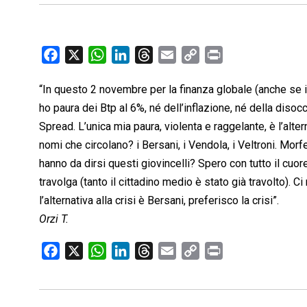
F
X
W
L
T
E
C
P
a
h
i
h
m
o
r
“In questo 2 novembre per la finanza globale (anche se 
c
a
n
r
a
p
i
ho paura dei Btp al 6%, né dell’inflazione, né della dis
e
t
k
e
i
y
n
b
s
e
a
l
L
t
Spread. L’unica mia paura, violenta e raggelante, è l’alt
o
A
d
d
i
nomi che circolano? i Bersani, i Vendola, i Veltroni. Morf
o
p
I
s
n
hanno da dirsi questi giovincelli? Spero con tutto il cuore
k
p
n
k
travolga (tanto il cittadino medio è stato già travolto). Ci 
l’alternativa alla crisi è Bersani, preferisco la crisi”.
Orzi T.
F
X
W
L
T
E
C
P
a
h
i
h
m
o
r
c
a
n
r
a
p
i
e
t
k
e
i
y
n