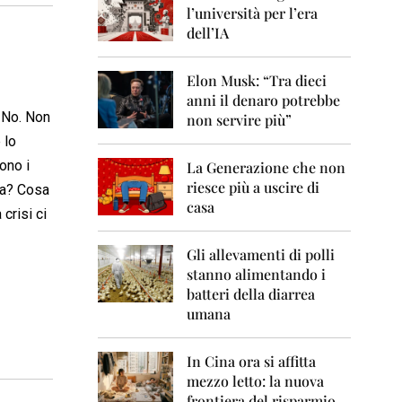
0
l’università per l’era
6
dell’IA
2
0
Elon Musk: “Tra dieci
0
anni il denaro potrebbe
7
. No. Non
non servire più”
2
 lo
0
ono i
La Generazione che non
0
8
riesce più a uscire di
osa? Cosa
casa
crisi ci
2
0
0
Gli allevamenti di polli
9
stanno alimentando i
batteri della diarrea
2
umana
0
1
0
In Cina ora si affitta
mezzo letto: la nuova
2
frontiera del risparmio