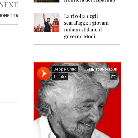
0
NEXT
1
1
La rivolta degli
IMONETTA
scarafaggi: i giovani
2
0
indiani sfidano il
1
governo Modi
2
2
0
1
3
2
0
1
4
2
0
1
5
2