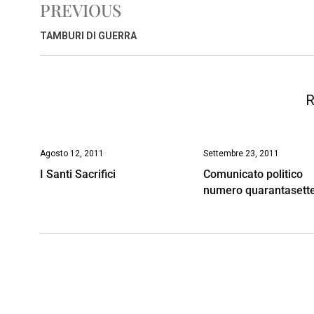
PREVIOUS
b
s
e
a
l
L
t
o
A
d
d
i
TAMBURI DI GUERRA
o
p
I
s
n
k
p
n
k
R
Agosto 12, 2011
Settembre 23, 2011
I Santi Sacrifici
Comunicato politico
numero quarantasett