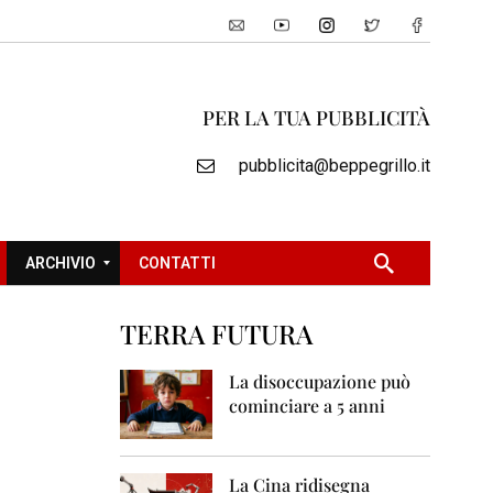
PER LA TUA PUBBLICITÀ
pubblicita@beppegrillo.it
ARCHIVIO
CONTATTI
TERRA FUTURA
2
0
La disoccupazione può
0
cominciare a 5 anni
5
2
0
La Cina ridisegna