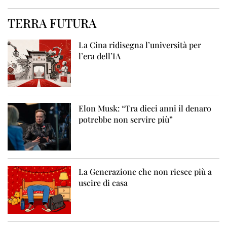
TERRA FUTURA
La Cina ridisegna l’università per
l’era dell’IA
Elon Musk: “Tra dieci anni il denaro
potrebbe non servire più”
La Generazione che non riesce più a
uscire di casa