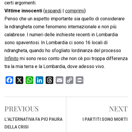
certi argomenti.
Vittime innocenti
(
espandi
|
comprimi
)
Penso che un aspetto importante sia quello di considerare
la ndrangheta come fenomeno internazionale e non più
calabrese. I numeri delle inchieste recenti in Lombardia
sono spaventosi. In Lombardia ci sono 16 locali di
ndrangheta, quando ho sfogliato lordinanza del processo
Infinito
 mi sono reso conto che non cè poi troppa differenza
tra la mia terra e la Lombardia, dove adesso vivo.
F
X
W
L
T
E
C
P
a
h
i
h
m
o
r
c
a
n
r
a
p
i
e
t
k
e
i
y
n
PREVIOUS
NEXT
b
s
e
a
l
L
t
o
A
d
d
i
L’ALTERNATIVA FA PIÙ PAURA
I PARTITI SONO MORTI
o
p
I
s
n
DELLA CRISI