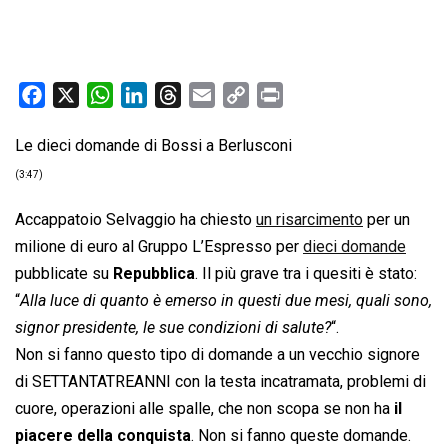
F
X
W
L
T
E
C
P
a
h
i
h
m
o
r
Le dieci domande di Bossi a Berlusconi
c
a
n
r
a
p
i
e
t
k
e
i
y
n
(3:47)
b
s
e
a
l
L
t
Accappatoio Selvaggio ha chiesto
un risarcimento
per un
o
A
d
d
i
milione di euro al Gruppo L’Espresso per
dieci domande
o
p
I
s
n
pubblicate su
Repubblica
. Il più grave tra i quesiti è stato:
k
p
n
k
“
Alla luce di quanto è emerso in questi due mesi, quali sono,
signor presidente, le sue condizioni di salute?
“.
Non si fanno questo tipo di domande a un vecchio signore
di SETTANTATREANNI con la testa incatramata, problemi di
cuore, operazioni alle spalle, che non scopa se non ha
il
piacere della conquista
. Non si fanno queste domande.