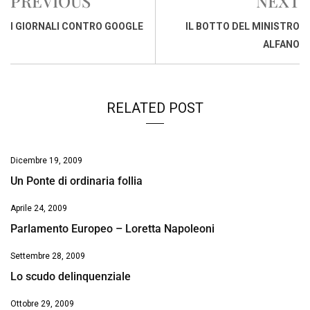
PREVIOUS
NEXT
b
s
e
a
l
L
t
o
A
d
d
i
I GIORNALI CONTRO GOOGLE
IL BOTTO DEL MINISTRO
o
p
I
s
n
ALFANO
k
p
n
k
RELATED POST
Dicembre 19, 2009
Un Ponte di ordinaria follia
Aprile 24, 2009
Parlamento Europeo – Loretta Napoleoni
Settembre 28, 2009
Lo scudo delinquenziale
Ottobre 29, 2009