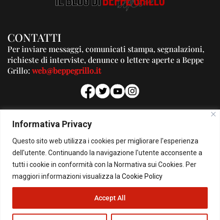
CONTATTI
Per inviare messaggi, comunicati stampa, segnalazioni,
richieste di interviste, denunce o lettere aperte a Beppe
Grillo:
web@beppegrillo.it
PUBBLICITA'
Informativa Privacy
Per la tua pubblicità su questo Blog:
Questo sito web utilizza i cookies per migliorare l'esperienza
pubblicita@beppegrillo.it
dell'utente. Continuando la navigazione l'utente acconsente a
tutti i cookie in conformità con la Normativa sui Cookies. Per
HOMEPAGE
COOKIE POLICY
PRIVACY POLICY
CONTATTI
maggiori informazioni visualizza la
Cookie Policy
Accept All
© Copyright 2026 - Il Blog di Beppe Grillo. All Rights Reserved - Powered by
happygrafic.com