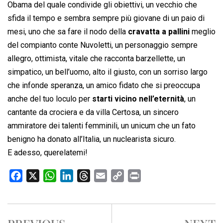
Obama del quale condivide gli obiettivi, un vecchio che
sfida il tempo e sembra sempre più giovane di un paio di
mesi, uno che sa fare il nodo della
cravatta a pallini
meglio
del compianto conte Nuvoletti, un personaggio sempre
allegro, ottimista, vitale che racconta barzellette, un
simpatico, un bell’uomo, alto il giusto, con un sorriso largo
che infonde speranza, un amico fidato che si preoccupa
anche del tuo loculo per
starti vicino nell’eternità
, un
cantante da crociera e da villa Certosa, un sincero
ammiratore dei talenti femminili, un unicum che un fato
benigno ha donato all’Italia, un nuclearista sicuro.
E adesso, querelatemi!
F
X
W
L
T
E
C
P
a
h
i
h
m
o
r
c
a
n
r
a
p
i
e
t
k
e
i
y
n